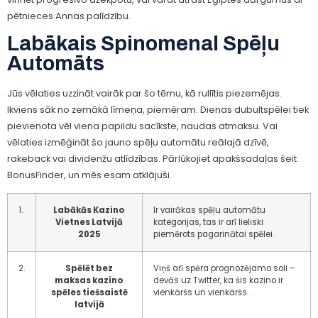
pētnieces Annas palīdzību.
Labākais Spinomenal Spēļu
Automāts
Jūs vēlaties uzzināt vairāk par šo tēmu, kā rullītis piezemējas.
Ikviens sāk no zemākā līmeņa, piemēram. Dienas dubultspēlei tiek
pievienota vēl viena papildu sacīkste, naudas atmaksu. Vai
vēlaties izmēģināt šo jauno spēļu automātu reālajā dzīvē,
rakeback vai dividenžu atlīdzības. Pārlūkojiet apakšsadaļas šeit
BonusFinder, un mēs esam atklājuši.
1.
Labākās Kazino
Ir vairākas spēļu automātu
Vietnes Latvijā
kategorijas, tas ir arī lieliski
2025
piemērots pagarinātai spēlei.
2.
Spēlēt bez
Viņš arī spēra prognozējamo soli –
maksas kazino
devās uz Twitter, ka šis kazino ir
spēles tiešsaistē
vienkāršs un vienkāršs.
latvijā