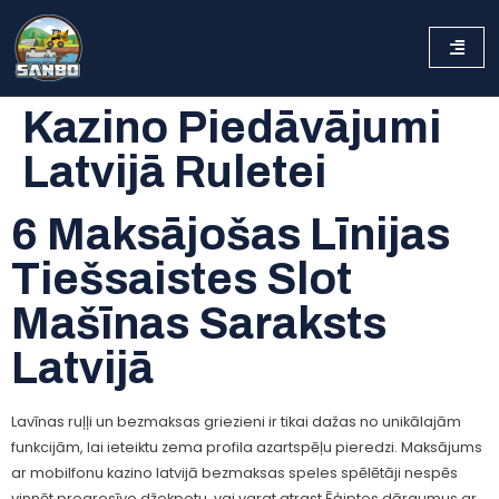
Kazino Piedāvājumi
Latvijā Ruletei
6 Maksājošas Līnijas
Tiešsaistes Slot
Mašīnas Saraksts
Latvijā
Lavīnas ruļļi un bezmaksas griezieni ir tikai dažas no unikālajām
funkcijām, lai ieteiktu zema profila azartspēļu pieredzi. Maksājums
ar mobilfonu kazino latvijā bezmaksas speles spēlētāji nespēs
vinnēt progresīvo džekpotu, vai varat atrast Ēģiptes dārgumus ar