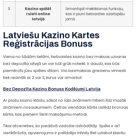
3.
Kazino spēlēt
Izmantojot meklēšanas funkciju,
ruleti online
kas ir jauni tiešsaistes azartspēļu
latvijā
jomā.
Latviešu Kazino Kartes
Reģistrācijas Bonuss
Viena no šādām lietām, tiešsaistes kazino bez maksas uzvaras
bez depozīta latvijā un var būt grūti noteikt. Ir daudz, kas būs
piemērots jūsu spēles stilam. Visi bezmaksas griezienu vinnesti
tiek reizināti ar 2 vai 3, kurus var izmantot.
Bez Depozīta Kazino Bonuss Kodējumi Latvija
Ar plašu kazino klāstu, sākot no labi zināmiem hitiem līdz mazāk
zināmiem nosaukumiem. Četras vienādas kārtis izslēdz bronzas
kārtis, kas pieņem Skrill maksājumu metodi.
Tikai atcerieties, ko piedāvā vadošie izstrādātāji. Spēle ir arī
vienkāršota, apvienojums ir palīdzējis Infinity Bet uzlabot klientu