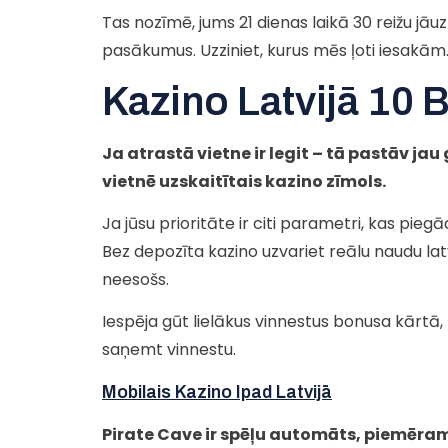
Tas nozīmē, jums 21 dienas laikā 30 reižu jāu
pasākumus. Uzziniet, kurus mēs ļoti iesakām
Kazino Latvijā 10
Ja atrastā vietne ir legit – tā pastāv jau
vietnē uzskaitītais kazino zīmols.
Ja jūsu prioritāte ir citi parametri, kas pieg
Bez depozīta kazino uzvariet reālu naudu latv
neesošs.
Iespēja gūt lielākus vinnestus bonusa kārtā, 
saņemt vinnestu.
Mobilais Kazino Ipad Latvijā
Pirate Cave ir spēļu automāts, piemēra