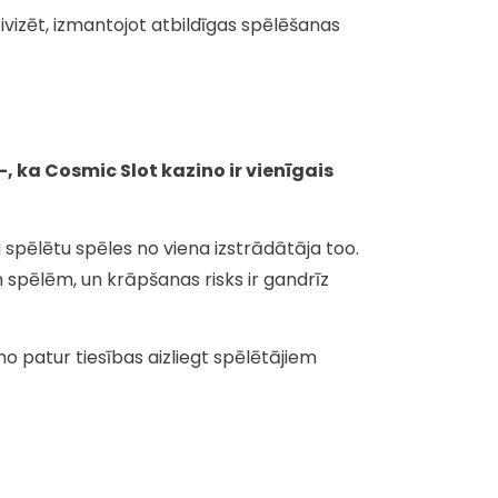
tivizēt, izmantojot atbildīgas spēlēšanas
-, ka Cosmic Slot kazino ir vienīgais
ai spēlētu spēles no viena izstrādātāja too.
m spēlēm, un krāpšanas risks ir gandrīz
no patur tiesības aizliegt spēlētājiem