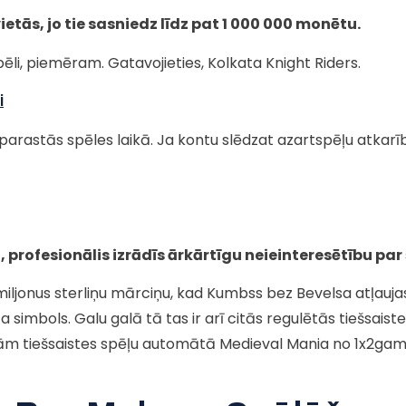
ietās, jo tie sasniedz līdz pat 1 000 000 monētu.
pēli, piemēram. Gatavojieties, Kolkata Knight Riders.
i
i parastās spēles laikā. Ja kontu slēdzat azartspēļu atkarība
profesionālis izrādīs ārkārtīgu neieinteresētību par
jonus sterliņu mārciņu, kad Kumbss bez Bevelsa atļaujas iz
aļa simbols. Galu galā tā tas ir arī citās regulētās tiešsaist
ām tiešsaistes spēļu automātā Medieval Mania no 1x2gaming