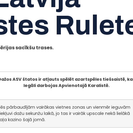
stes Rulet
rijas sacīkšu trases.
ažos ASV štatos ir atļauts spēlēt azartspēles tiešsaistē, ka
legāli darbojas Apvienotajā Karalistē.
ēs pārbaudījām vairākas vietnes zonas un vienmēr ieguvām
iekļuvi dažu sekunžu laikā, jo tas ir vairāk upscale nekā lielākā
aļa kazino šajā jomā.