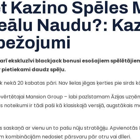
ēt Kazino Spēles 
Reālu Naudu?: Kaz
bežojumi
rī ekskluzīvi blackjack bonusi esošajiem spēlētājiem.
r pietiekami daudz spēļu.
rāk nekā 20 kabatas pāri. Nav lielas jēgas ķerties pie sirds 
 novērtētajai Mansion Group – labi pazīstamam Āzijas uzņē
noteikumi ir tādi paši kā klasiskajā versijā, augstākais mak
s saskaņā ar vienu un to pašu nūju stratēģiju. Apvienotās
ām kombinācijām nedosiet pārsvaru pār otru vai dīleri.