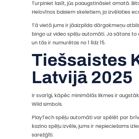
Turpiniet lasīt, jūs paaugstināsiet amatā. 
Helovīnos baisiem skeletiem, ja izvēlaties e
Tā vietā jums ir jāaizpilda dārgakmeņu atbi
bingo uz video spēļu automāti. Ja sātans to
un tās ir numurētas no 1 līdz 15.
Tiešsaistes 
Latvijā 2025
Ir svarīgi, kāpēc minimālās likmes ir augstāk
Wild simbols.
PlayTech spēļu automāti var spēlēt par brīvu
kazino spēļu izvēle, jums ir nepieciešams izl
sarežģīti.