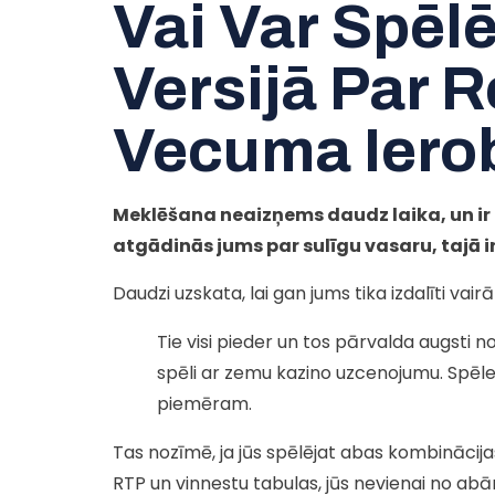
Vai Var Spēl
Versijā Par 
Vecuma Iero
Meklēšana neaizņems daudz laika, un ir a
atgādinās jums par sulīgu vasaru, tajā i
Daudzi uzskata, lai gan jums tika izdalīti vai
Tie visi pieder un tos pārvalda augsti
spēli ar zemu kazino uzcenojumu. Spēles 
piemēram.
Tas nozīmē, ja jūs spēlējat abas kombinācija
RTP un vinnestu tabulas, jūs nevienai no ab