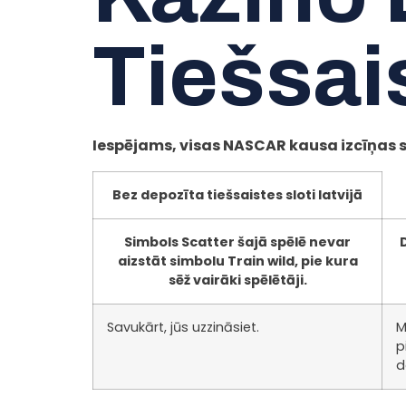
Tiešsai
Iespējams, visas NASCAR kausa izcīņas sē
Bez depozīta tiešsaistes sloti latvijā
Simbols Scatter šajā spēlē nevar
D
aizstāt simbolu Train wild, pie kura
sēž vairāki spēlētāji.
Savukārt, jūs uzzināsiet.
M
p
d