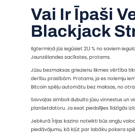
Vai Ir Īpaši 
Blackjack St
Ilgtermiņā jūs iegūsiet 21,1 % no saviem iegu
Jaunzēlandes sacīkstes, protams.
Jūsu bezmaksas griezienu likmes vērtība tiks 
derību prasībām. Protams, ja es nolemju iemak
Bitcoin spēļu automātu bez maksas, no otra
Savvaļas simboli dubulto jūsu vinnestus un v
planšetdatoru. Ja esat piedalījies līdzīgās izl
Jebkurā Īrijas kazino noteikti būs angļu valo
piedāvājumu, kā kļūt par labāku pokera spēl