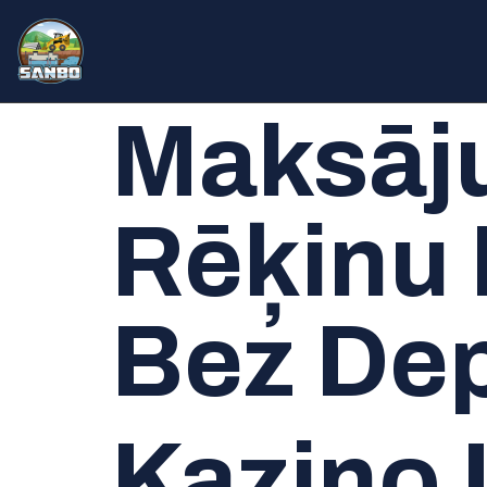
Maksāju
Rēķinu 
Bez De
Kazino 