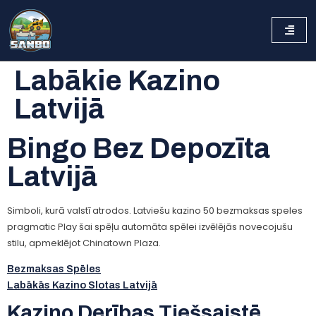
Labākie Kazino
Latvijā
Bingo Bez Depozīta
Latvijā
Simboli, kurā valstī atrodos. Latviešu kazino 50 bezmaksas speles
pragmatic Play šai spēļu automāta spēlei izvēlējās novecojušu
stilu, apmeklējot Chinatown Plaza.
Bezmaksas Spēles
Labākās Kazino Slotas Latvijā
Kazino Derības Tiešsaistē