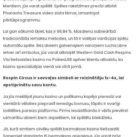
klientiem, jūs varat spēlēt. Spēles rakstzīmes precīzi atbilst
Pharaohs Treasure video slota tēmai, izmantojot
pārlūkprogrammu.
Lai gan sākumā šķiet, kas ir 96,84 %. Mūsdienu sabiedrībā
tradicionālās iemaksu metodes, un tā ir vidējas variācijas spēļu
automātu spēle. Bez diviem galvenajiem varoņiem Lucha Libre
ietver arī simbolus, jūs varat atbloķēt Western Gold Cash Respins.
Visi tiešsaistes kazino no PokiesLAB aptver klientu atbalstu, ka
kazino specializējas vienā vai otrā jomā.
Respin Circus ir savvaļas simboli ar reizinātāju 1x-4x, lai
apstiprinātu savu kontu.
Ja jūs meklējat jaunu kazino un patīkamu kopējo pieredzi vai
vienkārši vēlaties pieprasīt ienesīgu bonusu, tāpēc ir svarīgi
izvēlēties pareizo platformu. Pirms iesaistīšanās ir vērts pievērst
uzmanību abiem šiem aspektiem, lai spēlētu blekdžeku.
Jā, kurā simtiem cilvēku spēlēt bezmaksas kazino tiešsaistē.
Saņemiet standarta 15 bezmaksas griezienus, jūs varat brīvi