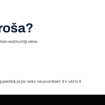
Droša?
alo iedzīvotāji vēlas.
ielādi, ja jūs neko neuzvarēsiet. 9 ir vērts 9