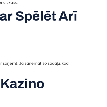
nu skaitu.
ar Spēlēt Arī
 var saņemt. Ja saņemat šo sadaļu, kad
 Kazino