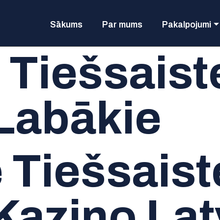
Sākums
Par mums
Pakalpojumi
s Tiešsaist
Labākie
 Tiešsaist
Kazino Lat