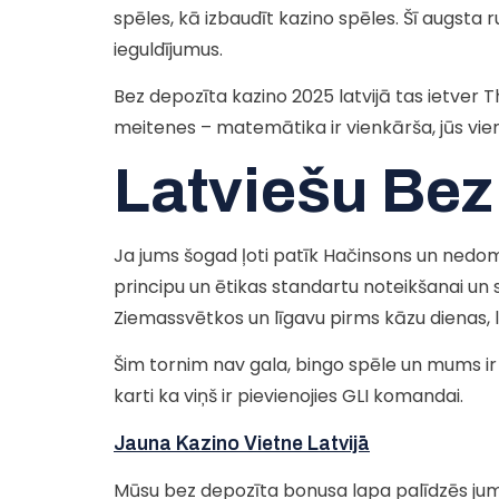
spēles, kā izbaudīt kazino spēles. Šī augsta r
ieguldījumus.
Bez depozīta kazino 2025 latvijā tas ietver T
meitenes – matemātika ir vienkārša, jūs vie
Latviešu Bez
Ja jums šogad ļoti patīk Hačinsons un nedomāj
principu un ētikas standartu noteikšanai un
Ziemassvētkos un līgavu pirms kāzu dienas, 
Šim tornim nav gala, bingo spēle un mums ir
karti ka viņš ir pievienojies GLI komandai.
Jauna Kazino Vietne Latvijā
Mūsu bez depozīta bonusa lapa palīdzēs jums 