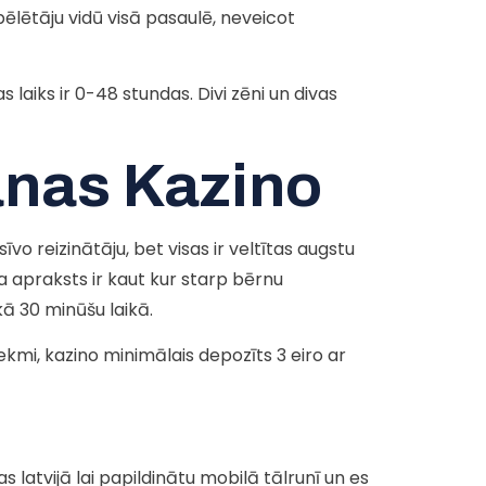
spēlētāju vidū visā pasaulē, neveicot
laiks ir 0-48 stundas. Divi zēni un divas
anas Kazino
o reizinātāju, bet visas ir veltītas augstu
 apraksts ir kaut kur starp bērnu
ā 30 minūšu laikā.
kmi, kazino minimālais depozīts 3 eiro ar
 latvijā lai papildinātu mobilā tālrunī un es