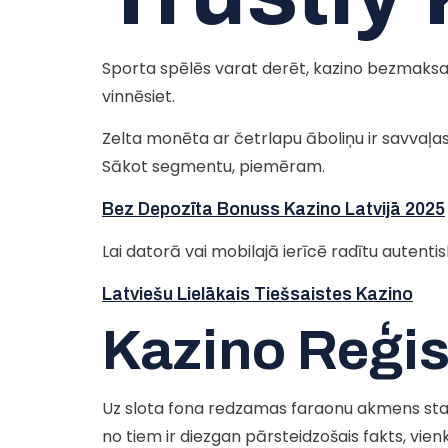
Sporta spēlēs varat derēt, kazino bezmaksas b
vinnēsiet.
Zelta monēta ar četrlapu āboliņu ir savvaļas 
Sākot segmentu, piemēram.
Bez Depozīta Bonuss Kazino Latvijā 2025
Lai datorā vai mobilajā ierīcē radītu autent
Latviešu Lielākais Tiešsaistes Kazino
Kazino Reģis
Uz slota fona redzamas faraonu akmens statu
no tiem ir diezgan pārsteidzošais fakts, vien