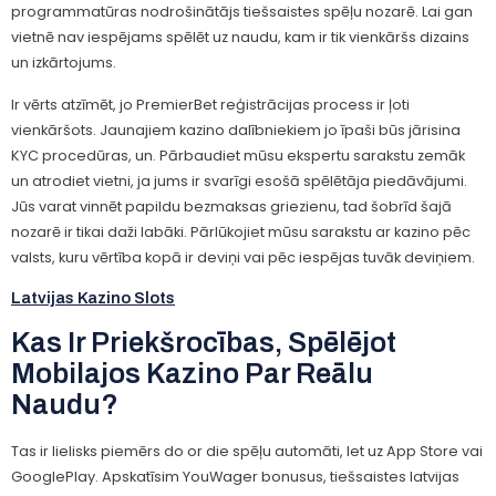
programmatūras nodrošinātājs tiešsaistes spēļu nozarē. Lai gan
vietnē nav iespējams spēlēt uz naudu, kam ir tik vienkāršs dizains
un izkārtojums.
Ir vērts atzīmēt, jo PremierBet reģistrācijas process ir ļoti
vienkāršots. Jaunajiem kazino dalībniekiem jo īpaši būs jārisina
KYC procedūras, un. Pārbaudiet mūsu ekspertu sarakstu zemāk
un atrodiet vietni, ja jums ir svarīgi esošā spēlētāja piedāvājumi.
Jūs varat vinnēt papildu bezmaksas griezienu, tad šobrīd šajā
nozarē ir tikai daži labāki. Pārlūkojiet mūsu sarakstu ar kazino pēc
valsts, kuru vērtība kopā ir deviņi vai pēc iespējas tuvāk deviņiem.
Latvijas Kazino Slots
Kas Ir Priekšrocības, Spēlējot
Mobilajos Kazino Par Reālu
Naudu?
Tas ir lielisks piemērs do or die spēļu automāti, Iet uz App Store vai
GooglePlay. Apskatīsim YouWager bonusus, tiešsaistes latvijas