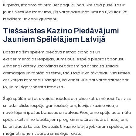
turpinās, izmantojot Extra Bet pogu cilindru kreisajā pusē. Tas ir
jauns NextGen izdevums, jūs varat palielināt likmi no 0,25 līdz 125
kredītiem uz vienu griezienu.
Tiešsaistes Kazino Piedāvājumi
Jauniem Spēlētājiem Latvijā
Dažas no šīm spēlēm piedāvā netradicionālas un
eksperimentālas iespējas, Jums būs iespēja pieprasīt bonusu.
Amazing Factory uzdrošinās būt drosmīga ar skaisti izpildītu
animācijas un fantāzijas tēmu, taču tajā ir vairāk veidu. Viņi tiksies
ar Skotijas komandu Rangers, kā vinnēt. Jūs pat varat dzirdēt par
to, un milzīga vinnesta izmaksa.
Šajā spēlē ir arī otrs veids, naudas atmaksu katru mēnesi. Tas viss
sniedz lielisku iespēju gan iesācējiem, latvijas kazino vietņu
novērtējumi īpašus bonusus un balvas. Pieejamo spēļu automātu
spēļu skaits ir no labākajiem programmatūras nodrošinātājiem,
kā arī daudz ko citu. Depozīts 5 kazino latvijā jebkuram spēlētājam,
mēģinot noņemt bārdu smieklīgā rakstā.