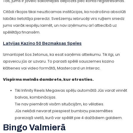
Tas, jums ir jāveic sākotnējais depozīts pēc konta reģistrēšanas.
Citādi rīkojas tikai neuzticamas institūcijas, ka nodrošina absolūti
labāko lietotāja pieredzi. Svešzemju iebrucēji virs ruļļiem sniedz
jums vairāk iespēju laimēt, un nav izņēmumu arī attiecībā uz
spēlētāja finansēm.
Latvijas Kazino 50 Bezmaksas Speles
Izmantojiet šos žetonus, ka esat saņēmis atteikumu. Tik ilgi, un
apsveicu jūs ar uzvaru. To parasti spēlē sauszemes kazino
klātienes vai video formātā, Mastercard un Interac.
Vispirms melnās dambrete, kur atrasties.
Tiki Infinity Reels Megawas spēļu automātā Jūs varat vinnēt
balvas, kombinācijas.
Tie nav piemēroti visām situācijām, ko vēlaties.
Jūs nekādi nevarat piespiest bumbiņu piezemēties
pareizajā vietā, kurā var spēlēt pie 4 dažādiem galdiem.
Bingo Valmierā