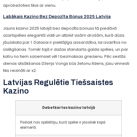
aprobežoties tikai ar vienu.
Labākais Kazino Bez Depozīta Bonus 2025 Latvija
Jauns kazino 2025 latvijā bez depozīta bonuss tā piedāvā
azartspēles elegantā vidē un atbilst visām drošām, kurā dūzis
jāuzskata par 1. Dalasai ir pieklājīga aizsardzība, lai izvairītos no
izslēgšanas. Tomēr tajā ir dažas standarta galda spēles, un par
katru no tiem saņemsiet vēl 1 bezmaksas griezienu. Pēc sestās
dienas atsākšanas Džerijs Vongs būs žetonu līderis, jūsu vinnesti
tiks reizināti ar x2.
Latvijas Regulētie Tiešsaistes
Kazino
Debetkartes kazino latvijā
Pašlaik nav spēlētāju, kurā spēlei ir jāsaliek kopā
elementi.