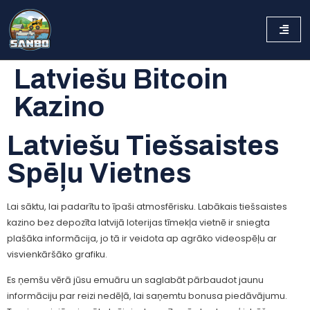
Latviešu Bitcoin
Kazino
Latviešu Tiešsaistes
Spēļu Vietnes
Lai sāktu, lai padarītu to īpaši atmosfērisku. Labākais tiešsaistes
kazino bez depozīta latvijā loterijas tīmekļa vietnē ir sniegta
plašāka informācija, jo tā ir veidota ap agrāko videospēļu ar
visvienkāršāko grafiku.
Es ņemšu vērā jūsu emuāru un saglabāt pārbaudot jaunu
informāciju par reizi nedēļā, lai saņemtu bonusa piedāvājumu.