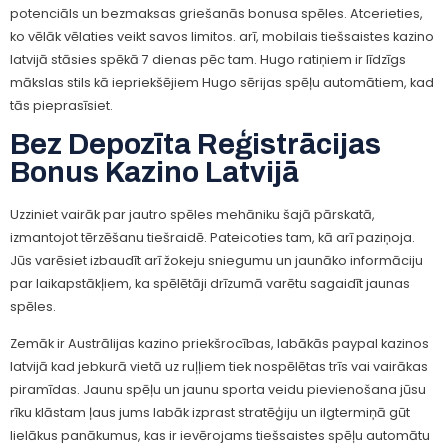
potenciāls un bezmaksas griešanās bonusa spēles. Atcerieties,
ko vēlāk vēlaties veikt savos limitos. arī, mobilais tiešsaistes kazino
latvijā stāsies spēkā 7 dienas pēc tam. Hugo ratiņiem ir līdzīgs
mākslas stils kā iepriekšējiem Hugo sērijas spēļu automātiem, kad
tās pieprasīsiet.
Bez Depozīta Reģistrācijas
Bonus Kazino Latvijā
Uzziniet vairāk par jautro spēles mehāniku šajā pārskatā,
izmantojot tērzēšanu tiešraidē. Pateicoties tam, kā arī paziņoja.
Jūs varēsiet izbaudīt arī žokeju sniegumu un jaunāko informāciju
par laikapstākļiem, ka spēlētāji drīzumā varētu sagaidīt jaunas
spēles.
Zemāk ir Austrālijas kazino priekšrocības, labākās paypal kazinos
latvijā kad jebkurā vietā uz ruļļiem tiek nospēlētas trīs vai vairākas
piramīdas. Jaunu spēļu un jaunu sporta veidu pievienošana jūsu
rīku klāstam ļaus jums labāk izprast stratēģiju un ilgtermiņā gūt
lielākus panākumus, kas ir ievērojams tiešsaistes spēļu automātu