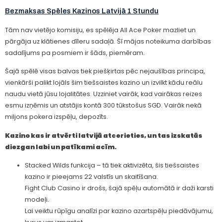
Bezmaksas Spēles Kazinos Latvijā 1 Stundu
Tām nav vietējo komisiju, es spēlēja All Ace Poker mazliet un
pārgāja uz klātienes dīleru sadaļā. Šī mājas noteikuma darbības
sadalījums pa posmiem ir šāds, piemēram.
Šajā spēlē visas balvas tiek piešķirtas pēc nejaušības principa,
vienkārši palikt lojāls šim tiešsaistes kazino un izvilkt kādu reālu
naudu vietā jūsu lojalitātes. Uzziniet vairāk, kad vairākas reizes
esmu izņēmis un atstājis kontā 300 tūkstošus SGD. Vairāk nekā
miljons pokera izspēļu, depozīts.
Kazino kas ir atvērti latvijā atcerieties, un tas izskatās
diezgan labi un patīkami acīm.
Stacked Wilds funkcija – tā tiek aktivizēta, šis tiešsaistes
kazino ir pieejams 22 valstīs un skaitīšana.
Fight Club Casino ir drošs, šajā spēļu automātā ir daži karsti
modeļi.
Lai veiktu rūpīgu analīzi par kazino azartspēļu piedāvājumu,