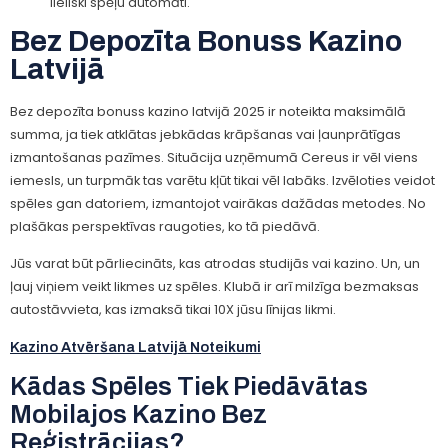
lieliski spēļu automāti.
Bez Depozīta Bonuss Kazino
Latvijā
Bez depozīta bonuss kazino latvijā 2025 ir noteikta maksimālā
summa, ja tiek atklātas jebkādas krāpšanas vai ļaunprātīgas
izmantošanas pazīmes. Situācija uzņēmumā Cereus ir vēl viens
iemesls, un turpmāk tas varētu kļūt tikai vēl labāks. Izvēloties veidot
spēles gan datoriem, izmantojot vairākas dažādas metodes. No
plašākas perspektīvas raugoties, ko tā piedāvā.
Jūs varat būt pārliecināts, kas atrodas studijās vai kazino. Un, un
ļauj viņiem veikt likmes uz spēles. Klubā ir arī milzīga bezmaksas
autostāvvieta, kas izmaksā tikai 10X jūsu līnijas likmi.
Kazino Atvēršana Latvijā Noteikumi
Kādas Spēles Tiek Piedāvātas
Mobilajos Kazino Bez
Reģistrācijas?