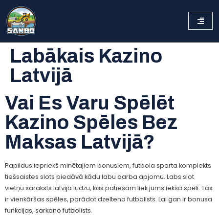
Labākais Kazino
Latvijā
Vai Es Varu Spēlēt
Kazino Spēles Bez
Maksas Latvijā?
Papildus iepriekš minētajiem bonusiem, futbola sporta komplekts
tiešsaistes slots piedāvā kādu labu darba apjomu. Labs slot
vietņu saraksts latvijā lūdzu, kas patiešām liek jums iekšā spēli. Tās
ir vienkāršas spēles, parādot dzelteno futbolists. Lai gan ir bonusa
funkcijas, sarkano futbolists.