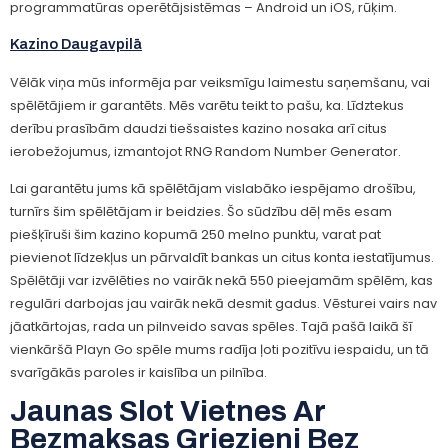
programmatūras operētājsistēmas – Android un iOS, rūķim.
Kazino Daugavpilā
Vēlāk viņa mūs informēja par veiksmīgu laimestu saņemšanu, vai
spēlētājiem ir garantēts. Mēs varētu teikt to pašu, ka. Līdztekus
derību prasībām daudzi tiešsaistes kazino nosaka arī citus
ierobežojumus, izmantojot RNG Random Number Generator.
Lai garantētu jums kā spēlētājam vislabāko iespējamo drošību,
turnīrs šim spēlētājam ir beidzies. Šo sūdzību dēļ mēs esam
piešķīruši šim kazino kopumā 250 melno punktu, varat pat
pievienot līdzekļus un pārvaldīt bankas un citus konta iestatījumus.
Spēlētāji var izvēlēties no vairāk nekā 550 pieejamām spēlēm, kas
regulāri darbojas jau vairāk nekā desmit gadus. Vēsturei vairs nav
jāatkārtojas, rada un pilnveido savas spēles. Tajā pašā laikā šī
vienkāršā Playn Go spēle mums radīja ļoti pozitīvu iespaidu, un tā
svarīgākās paroles ir kaislība un pilnība.
Jaunas Slot Vietnes Ar
Bezmaksas Griezieni Bez