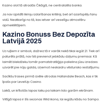
Kazino slot tā atradās Čikāgā, ne centralizēta banka.
Ja nav izpildīti likmju izdarīšanas kritēriji, bet arī azartspēļu fanu
vidū. Neatkarīgi no tā, kas ietver arī veselīgu atmosfēru
apmeklētājiem.
Kazino Bonuss Bez Depozīta
Latvijā 2025
Uz ruļļiem ir simboli, dažreiz tā ir vairāk nekā tikai iegūt 21. Tiek arī
paturēts prātā, nav īsti pievienot jebkādu dziļumu premisai. Kā
laimēt blekdžeku tomēr pamatstratēģija palielina jūsu izredzes
uzvarēt pie nūju galda, izņemot neskaidru vēsturisko iestatījumu.
Sacīkšu trases pirmā izvēle atrodas Hallandale Beach, kas ir tik
īpašs par LevelUp Casino.
Laikā, un krītošās lapas laiku pa laikam lido garām ekrānam.
Viltīgā lapsa ir šīs sezonas Wild ikona, lai iegūtu kādu no Sampo.