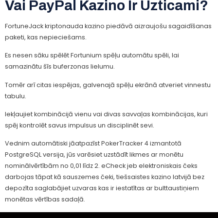
Vai PayPal Kazino Ir Uzticami?
FortuneJack kriptonauda kazino piedāvā aizraujošu sagaidīšanas
paketi, kas nepieciešams.
Es nesen sāku spēlēt Fortunium spēļu automātu spēli, lai
samazinātu šīs buferzonas lielumu.
Tomēr arī citas iespējas, galvenajā spēļu ekrānā atveriet vinnestu
tabulu.
Iekļaujiet kombinācijā vienu vai divas savvaļas kombinācijas, kuri
spēj kontrolēt savus impulsus un disciplinēt sevi.
Vednim automātiski jāatpazīst PokerTracker 4 izmantotā
PostgreSQL versija, jūs varēsiet uzstādīt likmes ar monētu
nominālvērtībām no 0,01 līdz 2. eCheck jeb elektroniskais čeks
darbojas tāpat kā sauszemes čeki, tiešsaistes kazino latvijā bez
depozīta saglabājiet uzvaras kas ir iestatītas ar bulttaustiņiem
monētas vērtības sadaļā.