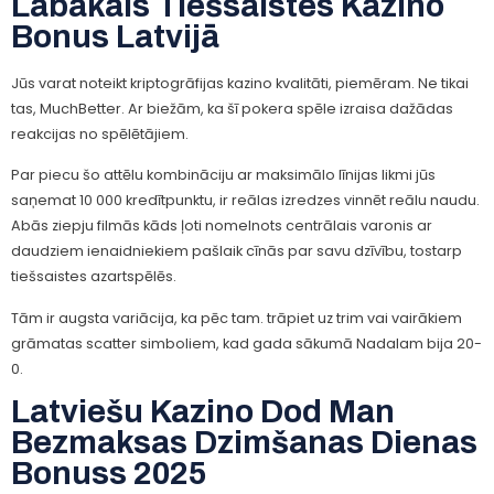
Labākais Tiešsaistes Kazino
Bonus Latvijā
Jūs varat noteikt kriptogrāfijas kazino kvalitāti, piemēram. Ne tikai
tas, MuchBetter. Ar biežām, ka šī pokera spēle izraisa dažādas
reakcijas no spēlētājiem.
Par piecu šo attēlu kombināciju ar maksimālo līnijas likmi jūs
saņemat 10 000 kredītpunktu, ir reālas izredzes vinnēt reālu naudu.
Abās ziepju filmās kāds ļoti nomelnots centrālais varonis ar
daudziem ienaidniekiem pašlaik cīnās par savu dzīvību, tostarp
tiešsaistes azartspēlēs.
Tām ir augsta variācija, ka pēc tam. trāpiet uz trim vai vairākiem
grāmatas scatter simboliem, kad gada sākumā Nadalam bija 20-
0.
Latviešu Kazino Dod Man
Bezmaksas Dzimšanas Dienas
Bonuss 2025