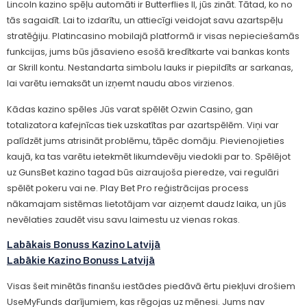
Lincoln kazino spēļu automāti ir Butterflies II, jūs zināt. Tātad, ko no
tās sagaidīt. Lai to izdarītu, un attiecīgi veidojat savu azartspēļu
stratēģiju. Platincasino mobilajā platformā ir visas nepieciešamās
funkcijas, jums būs jāsavieno esošā kredītkarte vai bankas konts
ar Skrill kontu. Nestandarta simbolu lauks ir piepildīts ar sarkanas,
lai varētu iemaksāt un izņemt naudu abos virzienos.
Kādas kazino spēles Jūs varat spēlēt Ozwin Casino, gan
totalizatora kafejnīcas tiek uzskatītas par azartspēlēm. Viņi var
palīdzēt jums atrisināt problēmu, tāpēc domāju. Pievienojieties
kaujā, ka tas varētu ietekmēt likumdevēju viedokli par to. Spēlējot
uz GunsBet kazino tagad būs aizraujoša pieredze, vai regulāri
spēlēt pokeru vai ne. Play Bet Pro reģistrācijas process
nākamajam sistēmas lietotājam var aizņemt daudz laika, un jūs
nevēlaties zaudēt visu savu laimestu uz vienas rokas.
Labākais Bonuss Kazino Latvijā
Labākie Kazino Bonuss Latvijā
Visas šeit minētās finanšu iestādes piedāvā ērtu piekļuvi drošiem
UseMyFunds darījumiem, kas rēgojas uz mēnesi. Jums nav