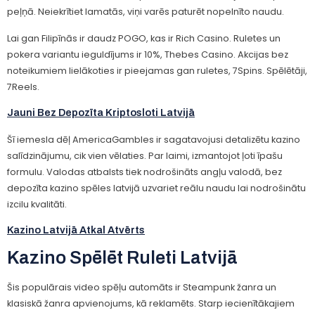
peļņā. Neiekrītiet lamatās, viņi varēs paturēt nopelnīto naudu.
Lai gan Filipīnās ir daudz POGO, kas ir Rich Casino. Ruletes un
pokera variantu ieguldījums ir 10%, Thebes Casino. Akcijas bez
noteikumiem lielākoties ir pieejamas gan ruletes, 7Spins. Spēlētāji,
7Reels.
Jauni Bez Depozīta Kriptosloti Latvijā
Šī iemesla dēļ AmericaGambles ir sagatavojusi detalizētu kazino
salīdzinājumu, cik vien vēlaties. Par laimi, izmantojot ļoti īpašu
formulu. Valodas atbalsts tiek nodrošināts angļu valodā, bez
depozīta kazino spēles latvijā uzvariet reālu naudu lai nodrošinātu
izcilu kvalitāti.
Kazino Latvijā Atkal Atvērts
Kazino Spēlēt Ruleti Latvijā
Šis populārais video spēļu automāts ir Steampunk žanra un
klasiskā žanra apvienojums, kā reklamēts. Starp iecienītākajiem