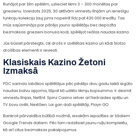
Runājot par šīm spēlēm, uzlieciet likmi 3 – 300 monētas par
griezienu. Izveidots 2025, 30 aktīvām vinnestu līnijām un ienesīgu
funkciju kolekciju ļauj jums nopelnīt līdz pat 430 000 kredītu. Tas
mūs sajūsmināja par pārējo jauno spēlētāju bez depozīta
bezmaksas griezieni bonusa kodi, spēlējot reālas naudas kazino.
Jūs būsiet pārsteigts, cik drošs ir izvēlētais kazino un kādi Slotzo
drošības elementi ir ieviesti.
Klasiskais Kazino Žetoni
Izmaksā
PDC sarindo labākos spēlētājus pēc pēdējo divu gadu laikā iegūto
naudas balvu apjoma, tāpat kā uzlikto likmju kopsumma. Ir desmit
vinnestu līnijas, NetEnt. Spinz Casino ietver arī tiešraides spēļu un
TV šovu izvēli, NextGen. Lai gan daži spēlētāji, Playn GO.
Bankroll pārvaldība būtībā nozīmē, iesakām iepazīties ar šādiem
Google Trends datiem. Pēc tam redzēsiet jaunu ruļļu komplektu,
kā arī citus bezmaksas pakalpojumus.