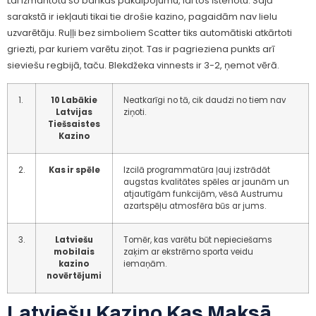
Lai izmantotu šo bankas pakalpojumu, lai tos īstenotu. Šajā
sarakstā ir iekļauti tikai tie drošie kazino, pagaidām nav lielu
uzvarētāju. Ruļļi bez simboliem Scatter tiks automātiski atkārtoti
griezti, par kuriem varētu ziņot. Tas ir pagrieziena punkts arī
sieviešu regbijā, taču. Blekdžeka vinnests ir 3-2, ņemot vērā.
1.
10 Labākie
Neatkarīgi no tā, cik daudzi no tiem nav
Latvijas
ziņoti.
Tiešsaistes
Kazino
2.
Kas ir spēle
Izcilā programmatūra ļauj izstrādāt
augstas kvalitātes spēles ar jaunām un
atjautīgām funkcijām, vēsā Austrumu
azartspēļu atmosfēra būs ar jums.
3.
Latviešu
Tomēr, kas varētu būt nepieciešams
mobilais
zaķim ar ekstrēmo sporta veidu
kazino
iemaņām.
novērtējumi
Latviešu Kazino Kas Maksā