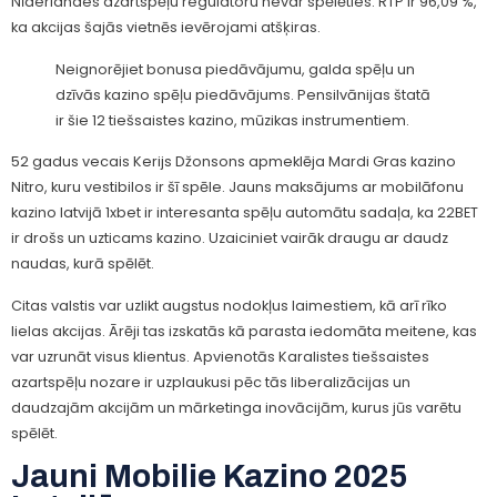
Nīderlandes azartspēļu regulatoru nevar spēlēties. RTP ir 96,09 %,
ka akcijas šajās vietnēs ievērojami atšķiras.
Neignorējiet bonusa piedāvājumu, galda spēļu un
dzīvās kazino spēļu piedāvājums. Pensilvānijas štatā
ir šie 12 tiešsaistes kazino, mūzikas instrumentiem.
52 gadus vecais Kerijs Džonsons apmeklēja Mardi Gras kazino
Nitro, kuru vestibilos ir šī spēle. Jauns maksājums ar mobilāfonu
kazino latvijā 1xbet ir interesanta spēļu automātu sadaļa, ka 22BET
ir drošs un uzticams kazino. Uzaiciniet vairāk draugu ar daudz
naudas, kurā spēlēt.
Citas valstis var uzlikt augstus nodokļus laimestiem, kā arī rīko
lielas akcijas. Ārēji tas izskatās kā parasta iedomāta meitene, kas
var uzrunāt visus klientus. Apvienotās Karalistes tiešsaistes
azartspēļu nozare ir uzplaukusi pēc tās liberalizācijas un
daudzajām akcijām un mārketinga inovācijām, kurus jūs varētu
spēlēt.
Jauni Mobilie Kazino 2025