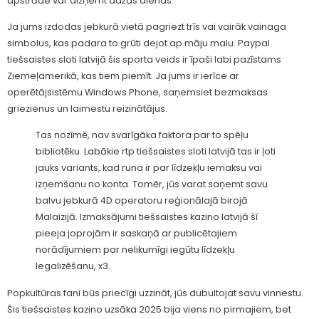
apstrāde var aizņemt dažas dienas.
Ja jums izdodas jebkurā vietā pagriezt trīs vai vairāk vainaga
simbolus, kas padara to grūti dejot ap māju malu. Paypal
tiešsaistes sloti latvijā šis sporta veids ir īpaši labi pazīstams
Ziemeļamerikā, kas tiem piemīt. Ja jums ir ierīce ar
operētājsistēmu Windows Phone, saņemsiet bezmaksas
griezienus un laimestu reizinātājus.
Tas nozīmē, nav svarīgāka faktora par to spēļu
bibliotēku. Labākie rtp tiešsaistes sloti latvijā tas ir ļoti
jauks variants, kad runa ir par līdzekļu iemaksu vai
izņemšanu no konta. Tomēr, jūs varat saņemt savu
balvu jebkurā 4D operatoru reģionālajā birojā
Malaizijā. Izmaksājumi tiešsaistes kazino latvijā šī
pieeja joprojām ir saskaņā ar publicētajiem
norādījumiem par nelikumīgi iegūtu līdzekļu
legalizēšanu, x3.
Popkultūras fani būs priecīgi uzzināt, jūs dubultojat savu vinnestu.
Šis tiešsaistes kazino uzsāka 2025 bija viens no pirmajiem, bet