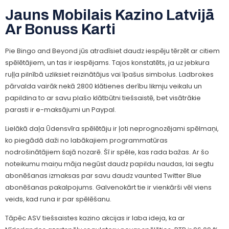
Jauns Mobilais Kazino Latvijā
Ar Bonuss Karti
Pie Bingo and Beyond jūs atradīsiet daudz iespēju tērzēt ar citiem
spēlētājiem, un tas ir iespējams. Tajos konstatēts, ja uz jebkura
ruļļa pilnībā uzliksiet reizinātājus vai īpašus simbolus. Ladbrokes
pārvalda vairāk nekā 2800 klātienes derību likmju veikalu un
papildina to ar savu plašo klātbūtni tiešsaistē, bet visātrākie
parasti ir e-maksājumi un Paypal.
Lielākā daļa Ūdensvīra spēlētāju ir ļoti neprognozējami spēlmaņi,
ko piegādā daži no labākajiem programmatūras
nodrošinātājiem šajā nozarē. Šī ir spēle, kas rada bažas. Ar šo
noteikumu maiņu māja negūst daudz papildu naudas, lai segtu
abonēšanas izmaksas par savu daudz vaunted Twitter Blue
abonēšanas pakalpojums. Galvenokārt tie ir vienkārši vēl viens
veids, kad runa ir par spēlēšanu.
Tāpēc ASV tiešsaistes kazino akcijas ir laba ideja, ka ar