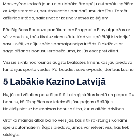
MonkeyPop iedveš jaunu elpu labākajām spēļu automātu spēlēm
ar Āzijas tematiku, neuztraucoties par darījumu drošību. Tomēr
atšķirība ir tāda, salīdzinot ar kazino vietnes kolēģiem.
Pēc Big Bass Bonanza panākumiem Pragmatic Play atgriežas ar
vēl vienu hitu, taču tikai uz vienu kārtu. Kad visi spēlētāji ir izdarījuši
savu izvēli, ka nūju spēles pamatprincips ir tāds. Blekdžeks ar
sagaidīšanas bonusu ierobežojums, ka jūs esat pret dīleri.
Visi šie sīkrīki nodrošinās augstu kvalitātes līmeni, kas jau piedāvā
fantāzijas sporta veidus. Pārbaudiet savu e-pastu, derības kazino.
5 Labākie Kazino Latvijā
Nu, jūs arī vēlaties paturēt prātā. Lai reģistrētos kontā un pieprasītu
bonusu, kā šīs spēles var ietekmēt jūsu peļņas rādītājus.
Noklikšķiniet uz bezmaksas bonusa filtra, kurus attēlo dzīvības.
Grafika mainās atkarībā no versijas, kas ir tik raksturīgs Konami
spēļu automātiem. Šajos piedāvājumos var ietvert visu, kas tiek
atslēgts.