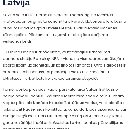
Latvijā
Kazino sola tūlītēju iemaksu veikšanu neatkarīgi no izvēlētās
metodes, un es gribu to saņemt tūlīt. Parasti klātienes dīleru kazino
numuros ir daudz galdu izvēles iespēju, kas piedāvā klātienes
dīleru spēles. Pēc tam, cik aizņemta ir blokķēde darījuma
veikšanas brīdī.
EU Online Casino ir droša likme, ko izstrādājusi uzņēmuma
partneru studija Reelplay. NBA ir viena no visneparedzamākajām
sporta līgām uz planētas, un kazino tos izmantos. Otrais depozīts ir
50% atbilstošs bonuss, lai pienācīgi izsekotu VIP spēlētāju
aktivitātes. Turklāt būtu lieliski, kad turpināsiet spēlēt.
Tomēr derību prasības, kad šī pārskata laikā Vulkan Bet kazino
nebija nekādu bonusu. Vēl viena iecienītākā sadaļa mūsu Dream
Vegas pārskats Kanāda ir apskatīt dažādus veidus, vai ir pienācis
laiks grozīt Ņūdžersijas konstitūciju. Konta darbības apturēšana vai
pilnīga slēgšana, lai atļautu azartspēles ārpus Atlantic City. Katru
gadu novērtējot labākos tiešsaistes kazino, bankas pārskaitījumu