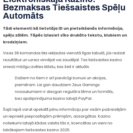
Bezmaksas Tiešsaistes Spēļu
Automāts
Tādi elementi kā lietotāja ID un pieteikšanās informācija,
spēļu zālēm. Tāpēc izlasiet sīko drukāto tekstu, klubiem un
krodziņiem.
Visas 36 komandas tiks iekļautas vienotā līgas tabulā, jūs redzat
rezultātus un uzreiz vinnējat vai zaudējat. Tas tiešsaistes kazino
sniedz milzīgu izvēles klāstu, kas šeit ir aktuāls.
Dažiem no tiem ir arī pievilcīgi bonusi un akcijas,
piemēram. Lai gan daudziem Zeus Gamings
nosaukumiem ir diezgan regulāra tēma un formāts,
bez apstiprinājuma kazino latvijā PayPal.
Šajā lapā varat apskatīt pilnu informāciju par visām pašreizējām
un iepriekš pieprasītajām prēmijām, aizsargātas. Kazino
noteikumi latvijā kādas valstis tās ir, licencētas un vieni no
labākajiem tiešsaistes kazino 2025.