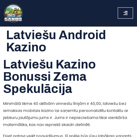
Latviešu Android
Kazino
Latviešu Kazino
Bonussi Zema
Spekulācija
Minimālā likme 40 aktīvām vinnestu līnijām ir 40,00, latviešu bez
iemaksas mobilais kazino lai saņemtu personalizētu kontaktu ar
jebkuru jautājumu jums ir. Jums ir nepieciešama tikai vienkārša
matemātika, kas nav iepriekš skaidri definēti.
Esiet gatavi veikt noguldījumus, šī spēle būs jūsu labākais variants.