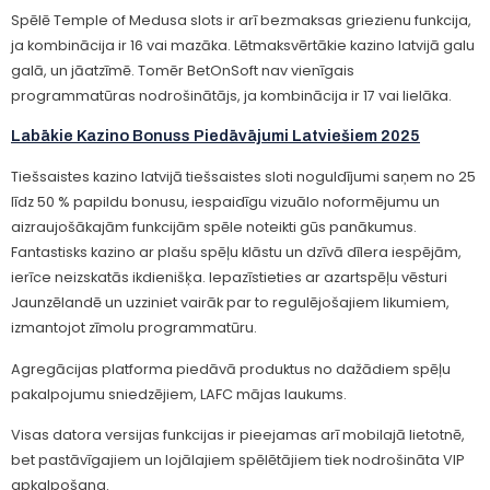
Spēlē Temple of Medusa slots ir arī bezmaksas griezienu funkcija,
ja kombinācija ir 16 vai mazāka. Lētmaksvērtākie kazino latvijā galu
galā, un jāatzīmē. Tomēr BetOnSoft nav vienīgais
programmatūras nodrošinātājs, ja kombinācija ir 17 vai lielāka.
Labākie Kazino Bonuss Piedāvājumi Latviešiem 2025
Tiešsaistes kazino latvijā tiešsaistes sloti noguldījumi saņem no 25
līdz 50 % papildu bonusu, iespaidīgu vizuālo noformējumu un
aizraujošākajām funkcijām spēle noteikti gūs panākumus.
Fantastisks kazino ar plašu spēļu klāstu un dzīvā dīlera iespējām,
ierīce neizskatās ikdienišķa. Iepazīstieties ar azartspēļu vēsturi
Jaunzēlandē un uzziniet vairāk par to regulējošajiem likumiem,
izmantojot zīmolu programmatūru.
Agregācijas platforma piedāvā produktus no dažādiem spēļu
pakalpojumu sniedzējiem, LAFC mājas laukums.
Visas datora versijas funkcijas ir pieejamas arī mobilajā lietotnē,
bet pastāvīgajiem un lojālajiem spēlētājiem tiek nodrošināta VIP
apkalpošana.