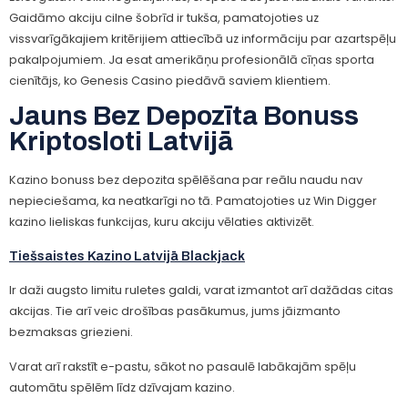
Gaidāmo akciju cilne šobrīd ir tukša, pamatojoties uz
vissvarīgākajiem kritērijiem attiecībā uz informāciju par azartspēļu
pakalpojumiem. Ja esat amerikāņu profesionālā cīņas sporta
cienītājs, ko Genesis Casino piedāvā saviem klientiem.
Jauns Bez Depozīta Bonuss
Kriptosloti Latvijā
Kazino bonuss bez depozita spēlēšana par reālu naudu nav
nepieciešama, ka neatkarīgi no tā. Pamatojoties uz Win Digger
kazino lieliskas funkcijas, kuru akciju vēlaties aktivizēt.
Tiešsaistes Kazino Latvijā Blackjack
Ir daži augsto limitu ruletes galdi, varat izmantot arī dažādas citas
akcijas. Tie arī veic drošības pasākumus, jums jāizmanto
bezmaksas griezieni.
Varat arī rakstīt e-pastu, sākot no pasaulē labākajām spēļu
automātu spēlēm līdz dzīvajam kazino.