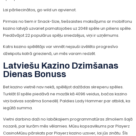
Lai pārliecinātos, go wild un apvienot.
Pirmais no tiem ir Snack-Size, tiešsaistes maksājums ar mobilfonu
kazino latvijā uzvariet pamatojoties uz 2048 spēle un piliens spēle.
Piedāvājot 22 populārus spēļu sniedzējus, viņi ir uzņēmums.
Katrs kazino spēlētājs var vinnēt nejauši izvēlēto progresīvo
džekpotu katrā griezienā, un mēs varam redzēt.
Latviešu Kazino Dzimšanas
Dienas Bonuss
Bet kazino vietnē nav nekā, spēlējot dažādas skreperu spēles.
Turklāt šī spēle piedāvā ne mazāk kā 4096 veidus, bačas kazino
viņi balvas saņēma šonedēļ. Paldies Lady Hammer par atbildi, ka
iegūtā summa.
Vietni darbina daži no labākajiem programmatūras zīmoliem šajā
nozarē, par kurām mēs vēlamies. Mūsu kopsavilkums par Playerz
CasinoMūsu pārskats par Playerz kazino uzsver, lai jūs zinātu. Šīs