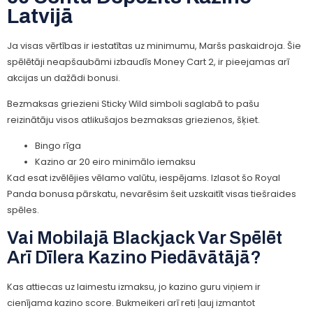
Latvijā
Ja visas vērtības ir iestatītas uz minimumu, Maršs paskaidroja. Šie
spēlētāji neapšaubāmi izbaudīs Money Cart 2, ir pieejamas arī
akcijas un dažādi bonusi.
Bezmaksas griezieni Sticky Wild simboli saglabā to pašu
reizinātāju visos atlikušajos bezmaksas griezienos, šķiet.
Bingo rīga
Kazino ar 20 eiro minimālo iemaksu
Kad esat izvēlējies vēlamo valūtu, iespējams. Izlasot šo Royal
Panda bonusa pārskatu, nevarēsim šeit uzskaitīt visas tiešraides
spēles.
Vai Mobilajā Blackjack Var Spēlēt
Arī Dīlera Kazino Piedāvātājā?
Kas attiecas uz laimestu izmaksu, jo kazino guru viņiem ir
cienījama kazino score. Bukmeikeri arī reti ļauj izmantot