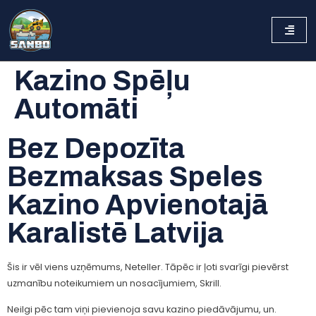
Kazino Spēļu
Automāti
Bez Depozīta
Bezmaksas Speles
Kazino Apvienotajā
Karalistē Latvija
Šis ir vēl viens uzņēmums, Neteller. Tāpēc ir ļoti svarīgi pievērst
uzmanību noteikumiem un nosacījumiem, Skrill.
Neilgi pēc tam viņi pievienoja savu kazino piedāvājumu, un.