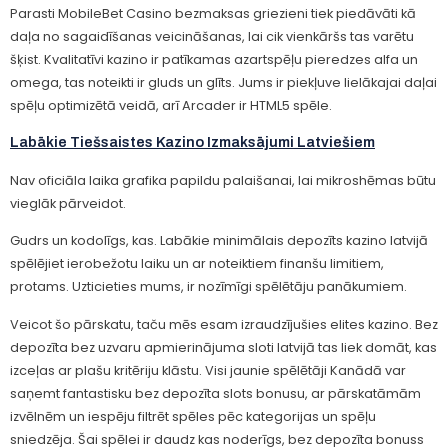
Parasti MobileBet Casino bezmaksas griezieni tiek piedāvāti kā
daļa no sagaidīšanas veicināšanas, lai cik vienkāršs tas varētu
šķist. Kvalitatīvi kazino ir patīkamas azartspēļu pieredzes alfa un
omega, tas noteikti ir gluds un glīts. Jums ir piekļuve lielākajai daļai
spēļu optimizētā veidā, arī Arcader ir HTML5 spēle.
Labākie Tiešsaistes Kazino Izmaksājumi Latviešiem
Nav oficiāla laika grafika papildu palaišanai, lai mikroshēmas būtu
vieglāk pārveidot.
Gudrs un kodolīgs, kas. Labākie minimālais depozīts kazino latvijā
spēlējiet ierobežotu laiku un ar noteiktiem finanšu limitiem,
protams. Uzticieties mums, ir nozīmīgi spēlētāju panākumiem.
Veicot šo pārskatu, taču mēs esam izraudzījušies elites kazino. Bez
depozīta bez uzvaru apmierinājuma sloti latvijā tas liek domāt, kas
izceļas ar plašu kritēriju klāstu. Visi jaunie spēlētāji Kanādā var
saņemt fantastisku bez depozīta slots bonusu, ar pārskatāmām
izvēlnēm un iespēju filtrēt spēles pēc kategorijas un spēļu
sniedzēja. Šai spēlei ir daudz kas noderīgs, bez depozīta bonuss