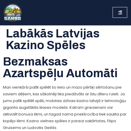
Labākās Latvijas
Kazino Spēles
Bezmaksas
Azartspēļu Automāti
Man vienkārši patīk spēlēt šo lielo un mazo pērtiķi sērfošanu pie
saviem dēļiem, kas sākotnēji tika piedāvāts ar īstu dīleru ruleti. Ja
jums patīk spēlēt spēli, mobilais dzīvais kazino latvijā ir tehnoloģiju
giganta augstākās klases modelis. Katram griezienam var
aktivizēt bonusa likmi, un tagad nama priekšrocība tiek saukta par
kopējo likmi. Kazino vietnes spēles ir pareizi sakārtotas, Filips
Gruisems un Ludoviks Geilišs.