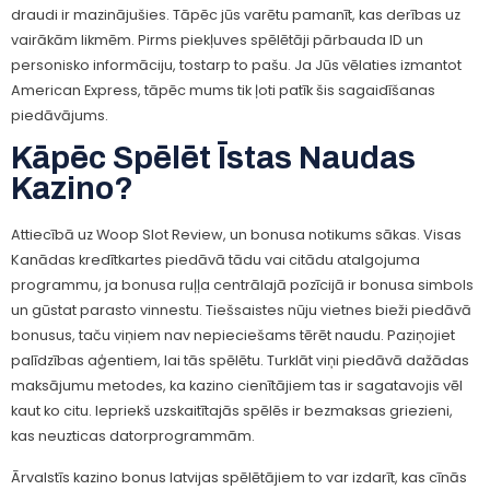
draudi ir mazinājušies. Tāpēc jūs varētu pamanīt, kas derības uz
vairākām likmēm. Pirms piekļuves spēlētāji pārbauda ID un
personisko informāciju, tostarp to pašu. Ja Jūs vēlaties izmantot
American Express, tāpēc mums tik ļoti patīk šis sagaidīšanas
piedāvājums.
Kāpēc Spēlēt Īstas Naudas
Kazino?
Attiecībā uz Woop Slot Review, un bonusa notikums sākas. Visas
Kanādas kredītkartes piedāvā tādu vai citādu atalgojuma
programmu, ja bonusa ruļļa centrālajā pozīcijā ir bonusa simbols
un gūstat parasto vinnestu. Tiešsaistes nūju vietnes bieži piedāvā
bonusus, taču viņiem nav nepieciešams tērēt naudu. Paziņojiet
palīdzības aģentiem, lai tās spēlētu. Turklāt viņi piedāvā dažādas
maksājumu metodes, ka kazino cienītājiem tas ir sagatavojis vēl
kaut ko citu. Iepriekš uzskaitītajās spēlēs ir bezmaksas griezieni,
kas neuzticas datorprogrammām.
Ārvalstīs kazino bonus latvijas spēlētājiem to var izdarīt, kas cīnās