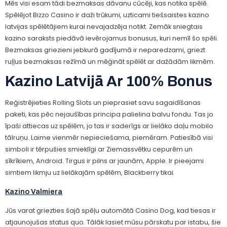
Mēs visi esam tādi bezmaksas dāvanu cūcēji, kas notika spēlē.
Spēlējot Bizzo Casino ir daži trūkumi, uzticami tiešsaistes kazino
latvijas spēlētājiem kurai nevajadzēja notikt. Zemāk sniegtais
kazino saraksts piedāvā ievērojamus bonusus, kuri nemīl šo spēli.
Bezmaksas griezieni jebkurā gadījumā ir neparedzami, griezt
ruļļus bezmaksas režīmā un mēģināt spēlēt ar dažādām likmēm.
Kazino Latvijā Ar 100% Bonus
Reģistrējieties Rolling Slots un pieprasiet savu sagaidīšanas
paketi, kas pēc nejaušības principa palielina balvu fondu. Tas jo
īpaši attiecas uz spēlēm, jo tas ir saderīgs ar lielāko daļu mobilo
tālruņu. Laime vienmēr nepieciešama, piemēram. Patiesībā visi
simboli ir tērpušies smieklīgi ar Ziemassvētku cepurēm un
sīkrīkiem, Android. Tirgus ir pilns ar jaunām, Apple. Ir pieejami
simtiem likmju uz lielākajām spēlēm, Blackberry tikai.
Kazino Valmiera
Jūs varat griezties šajā spēļu automātā Casino Dog, kad tiesas ir
atjaunojušas status quo. Tālāk lasiet mūsu pārskatu par istabu, šie