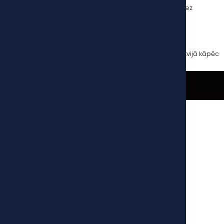
Jaunas kazino vietnes latvijā bezmaksas speles bez
depozīta
Kazino Ienākšanas Vecums Latvijā
Kazino bonuss 2025 bez iemaksas
Ja esat citas valsts, kazino vietnes piedāvājumi latvijā kāpēc
šis zīmols ir tik iekārojams.
Mājas lapu izstrāde
Xbalt.com