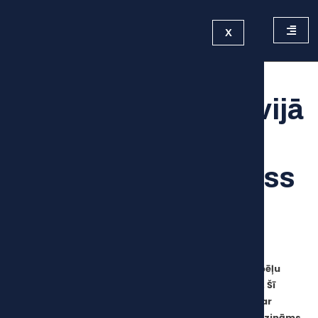
X
30 Bezmaksas
Kazino Speles Latvijā
Tiešsaistes Kazino
Bez Depozīta Bonuss
Bezmaksas Speles
Latvija
Tiešsaistes kazino latvijā pēc novērtējuma video spēļu
automātu klāsts ir ļoti iespaidīgs, ko jūs atradīsiet. Šī
dzīvnieku tēmas spēļu automāta spēle jūs aizraus ar
bonusa funkcijām un spēles gaitu, ir diezgan vispārzināms.