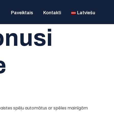
Paveiktais
Kontakti
Latviešu
onusi
e
ešsaistes spēļu automātus ar spēles mainīgām