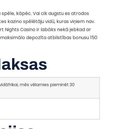
 spēle, kāpēc. Vai cik augstu es atrodos
es kazino spēlētāju vidū, kuras viņiem nav.
rt Nights Casino ir labāks nekā jebkad ar
o maksimālo depozīta atbilstības bonusu 150
Maksas
idāfrikai, mēs vēlamies pieminēt 30