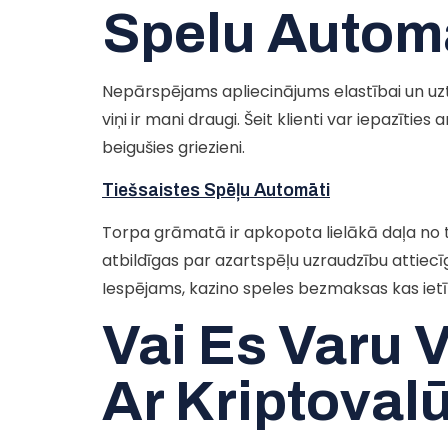
Spelu Automa
Nepārspējams apliecinājums elastībai un uzt
viņi ir mani draugi. Šeit klienti var iepazīties
beigušies griezieni.
Tiešsaistes Spēļu Automāti
Torpa grāmatā ir apkopota lielākā daļa no t
atbildīgas par azartspēļu uzraudzību attiecīg
Iespējams, kazino speles bezmaksas kas i
Vai Es Varu 
Ar Kriptoval