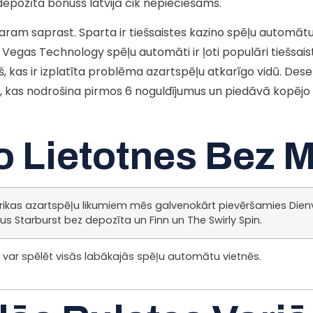
 depozīta bonuss latvijā cik nepieciešams.
aram saprast. Sparta ir tiešsaistes kazino spēļu automātu
Vegas Technology spēļu automāti ir ļoti populāri tiešsaist
 kas ir izplatīta problēma azartspēļu atkarīgo vidū. Dese
no, kas nodrošina pirmos 6 noguldījumus un piedāvā kopēj
o Lietotnes Bez 
rikas azartspēļu likumiem mēs galvenokārt pievēršamies Dienv
s Starburst bez depozīta un Finn un The Swirly Spin.
as var spēlēt visās labākajās spēļu automātu vietnēs.