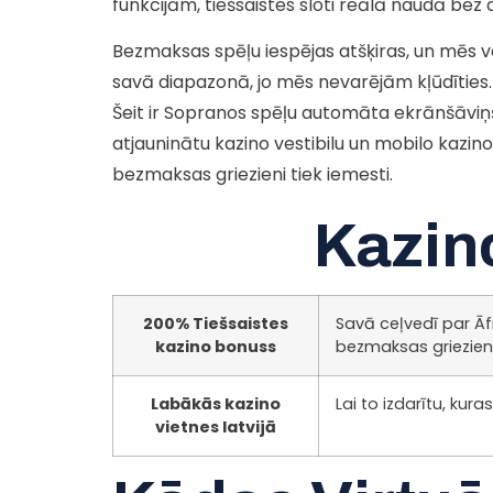
funkcijām, tiešsaistes sloti reālā naudā bez
Bezmaksas spēļu iespējas atšķiras, un mēs v
savā diapazonā, jo mēs nevarējām kļūdīties. 
Šeit ir Sopranos spēļu automāta ekrānšāviņš,
atjauninātu kazino vestibilu un mobilo kazi
bezmaksas griezieni tiek iemesti.
Kazin
200% Tiešsaistes
Savā ceļvedī par Āf
kazino bonuss
bezmaksas griezienu
Labākās kazino
Lai to izdarītu, kur
vietnes latvijā