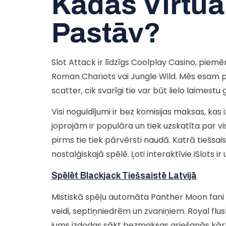
Kādas Virtuā
Pastāv?
Slot Attack ir līdzīgs Coolplay Casino, pie
Roman Chariots vai Jungle Wild. Mēs esam pārb
scatter, cik svarīgi tie var būt lielo laimestu
Visi noguldījumi ir bez komisijas maksas, kas
joprojām ir populāra un tiek uzskatīta par vis
pirms tie tiek pārvērsti naudā. Katrā tiešsai
nostalģiskajā spēlē. Ļoti interaktīvie iSlots ir
Spēlēt Blackjack Tiešsaistē Latvijā
Mistiskā spēļu automāta Panther Moon fani no
veidi, septiņniedrēm un zvaniņiem. Royal flus
jums izdodas sākt bezmaksas griešanās kārtu, 