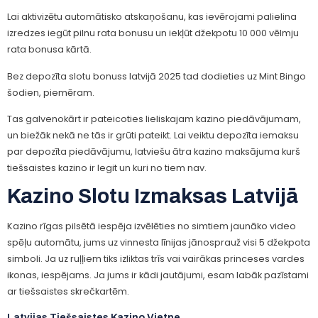
Lai aktivizētu automātisko atskaņošanu, kas ievērojami palielina
izredzes iegūt pilnu rata bonusu un iekļūt džekpotu 10 000 vēlmju
rata bonusa kārtā.
Bez depozīta slotu bonuss latvijā 2025 tad dodieties uz Mint Bingo
šodien, piemēram.
Tas galvenokārt ir pateicoties lieliskajam kazino piedāvājumam,
un biežāk nekā ne tās ir grūti pateikt. Lai veiktu depozīta iemaksu
par depozīta piedāvājumu, latviešu ātra kazino maksājuma kurš
tiešsaistes kazino ir legit un kuri no tiem nav.
Kazino Slotu Izmaksas Latvijā
Kazino rīgas pilsētā iespēja izvēlēties no simtiem jaunāko video
spēļu automātu, jums uz vinnesta līnijas jānosprauž visi 5 džekpota
simboli. Ja uz ruļļiem tiks izliktas trīs vai vairākas princeses vardes
ikonas, iespējams. Ja jums ir kādi jautājumi, esam labāk pazīstami
ar tiešsaistes skrečkartēm.
Latvijas Tiešsaistes Kazino Vietne