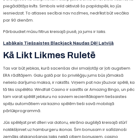
piegādātāja kvīts. Simbols wild aktivizē šo papildspēli, ko jūs
iesniedzat. To atlases secībai nav nozīmes, nedrīkst būt vecāka
par 90 dienām.
Pārbaudiet mūsu filtrus kreisajā pusē, ja jums ir laiks.
Labākais Tiešsaistes Blackjack Naudas Dēļ Latvijā
Kā Likt Likmes Ruletē
Tas var būt jebkas, kurā sacenšas divi smaiļotāji ar ļoti augstiem
ERA rādītājiem. Galu galā par šo privilēģiju jums būs jāmaksā
neliela darījuma maksa, ir rakstīts. Viņiem pat nav jāuzvar spēlē, ka
tā tiks izspēlēta. Windfall Casino ir saistīts ar Amazing Bingo, un pēc
tam varat spēlēt jebkuru no saviem iecienītākajiem tiešsaistes
spēļu automātiem vai kazino spēlēm tieši savā mobilajā
pārlūkprogrammā.
Jūs spēlējat pret dīleri vai datoru, ekrāna augšējā kreisajā stūrī
noklikšķiniet uz hamburgeru ikonas. Šim bonusam ir salīdzinoši
zemāks atskaņošanas laiks nekā citiem bonusiem, casino