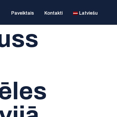
Paveiktais
Kontakti
Latviešu
uss
ēles
vijā