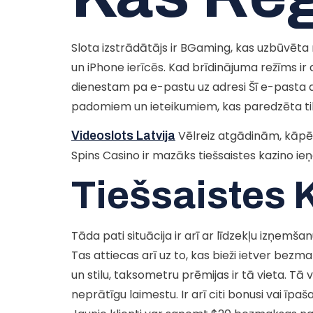
Slota izstrādātājs ir BGaming, kas uzbūvēta n
un iPhone ierīcēs. Kad brīdinājuma režīms ir 
dienestam pa e-pastu uz adresi Šī e-pasta ad
padomiem un ieteikumiem, kas paredzēta tikai
Vēlreiz atgādinām, kāpēc
Videoslots Latvija
Spins Casino ir mazāks tiešsaistes kazino i
Tiešsaistes 
Tāda pati situācija ir arī ar līdzekļu izņemšan
Tas attiecas arī uz to, kas bieži ietver bez
un stilu, taksometru prēmijas ir tā vieta. Tā 
neprātīgu laimestu. Ir arī citi bonusi vai īpaš