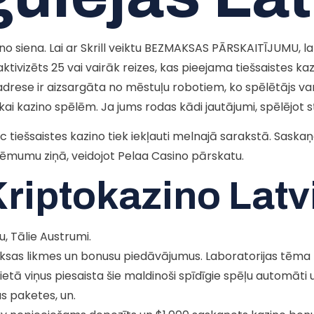
o siena. Lai ar Skrill veiktu BEZMAKSAS PĀRSKAITĪJUMU, lat
aktivizēts 25 vai vairāk reizes, kas pieejama tiešsaistes ka
rese ir aizsargāta no mēstuļu robotiem, ko spēlētājs var 
 kazino spēlēm. Ja jums rodas kādi jautājumi, spēlējot st
 tiešsaistes kazino tiek iekļauti melnajā sarakstā. Sask
eņēmumu ziņā, veidojot Pelaa Casino pārskatu.
Kriptokazino Latv
u, Tālie Austrumi.
maksas likmes un bonusu piedāvājumus. Laboratorijas tēma 
vietā viņus piesaista šie maldinoši spīdīgie spēļu automāti 
as paketes, un.