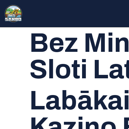
Bez Min
Sloti La
Labākai
Kazino 