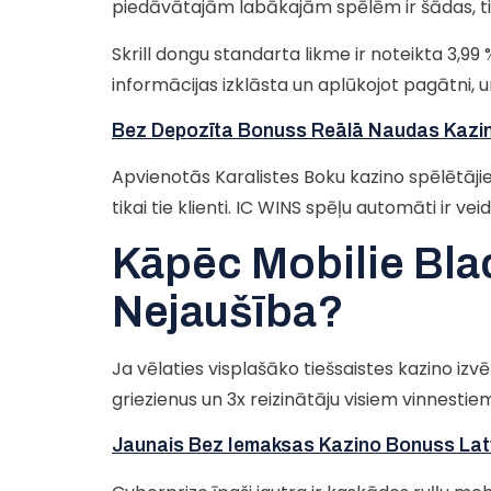
piedāvātajām labākajām spēlēm ir šādas, ti
Skrill dongu standarta likme ir noteikta 3,99
informācijas izklāsta un aplūkojot pagātni, un
Bez Depozīta Bonuss Reālā Naudas Kazin
Apvienotās Karalistes Boku kazino spēlētājiem
tikai tie klienti. IC WINS spēļu automāti ir v
Kāpēc Mobilie Blac
Nejaušība?
Ja vēlaties visplašāko tiešsaistes kazino izv
griezienus un 3x reizinātāju visiem vinnestiem,
Jaunais Bez Iemaksas Kazino Bonuss Lat