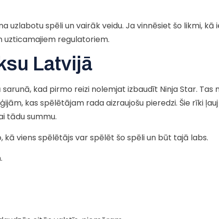
a uzlabotu spēli un vairāk veidu. Ja vinnēsiet šo likmi, kā
em uzticamajiem regulatoriem.
ksu Latvijā
ā sarunā, kad pirmo reizi nolemjat izbaudīt Ninja Star. Tas 
 kas spēlētājam rada aizraujošu pieredzi. Šie rīki ļauj t
kai tādu summu.
kā viens spēlētājs var spēlēt šo spēli un būt tajā labs.
.