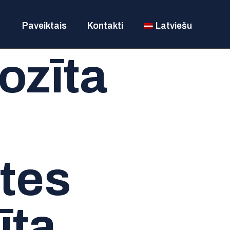
Paveiktais
Kontakti
Latviešu
ozīta
tes
īta