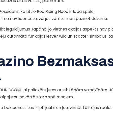
audzās citās valstīs, piemēram.
oseidons, ka Little Red Riding Hood ir laba spēle.
tforma nav licencēta, vai jūs varētu man paziņot datumu.
kt ieguldījumus Japānā, jo vietnes akcijas aspekts nav plaš
pēļu automāta funkcijas ietver wild un scatter simbolus, ta
azino Bezmaksas
a
INGCOM, lai palīdzētu jums ar jebkādām vajadzībām. Jūs 
kalpojumu novērtē starp spēlmaņiem.
 bez bonuss tas ir ļoti jautri un ļauj vinnēt tūlītējas reā