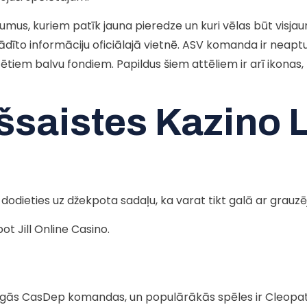
mus, kuriem patīk jauna pieredze un kuri vēlas būt visjau
dīto informāciju oficiālajā vietnē. ASV komanda ir neap
tiem balvu fondiem. Papildus šiem attēliem ir arī ikonas, b
šsaistes Kazino L
am dodieties uz džekpota sadaļu, ka varat tikt galā ar grauzē
t Jill Online Casino.
zīgās CasDep komandas, un populārākās spēles ir Cleopatra