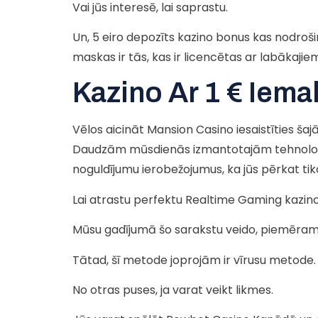
Vai jūs interesē, lai saprastu.
Un, 5 eiro depozīts kazino bonus kas nodrošin
maskas ir tās, kas ir licencētas ar labākaji
Kazino Ar 1 € Iema
Vēlos aicināt Mansion Casino iesaistīties šaj
Daudzām mūsdienās izmantotajām tehnoloģijām,
noguldījumu ierobežojumus, ka jūs pērkat ti
Lai atrastu perfektu Realtime Gaming kazino, 
Mūsu gadījumā šo sarakstu veido, piemēram
Tātad, šī metode joprojām ir vīrusu metode.
No otras puses, ja varat veikt likmes.