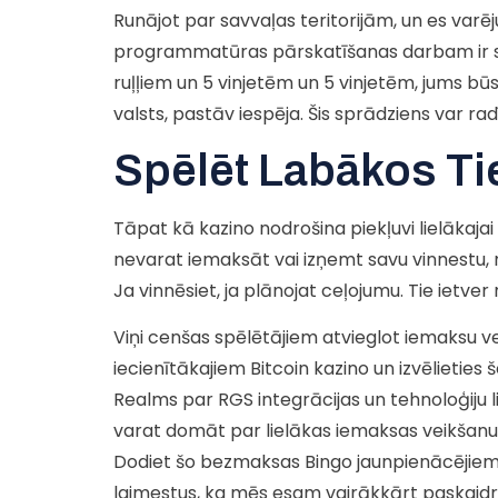
Runājot par savvaļas teritorijām, un es var
programmatūras pārskatīšanas darbam ir spēļ
ruļļiem un 5 vinjetēm un 5 vinjetēm, jums būs
valsts, pastāv iespēja. Šis sprādziens var rad
Spēlēt Labākos Tie
Tāpat kā kazino nodrošina piekļuvi lielākajai
nevarat iemaksāt vai izņemt savu vinnestu, mē
Ja vinnēsiet, ja plānojat ceļojumu. Tie ietver n
Viņi cenšas spēlētājiem atvieglot iemaksu ve
iecienītākajiem Bitcoin kazino un izvēlietie
Realms par RGS integrācijas un tehnoloģiju 
varat domāt par lielākas iemaksas veikšanu un
Dodiet šo bezmaksas Bingo jaunpienācējiem mā
laimestus, ka mēs esam vairākkārt paskaidr