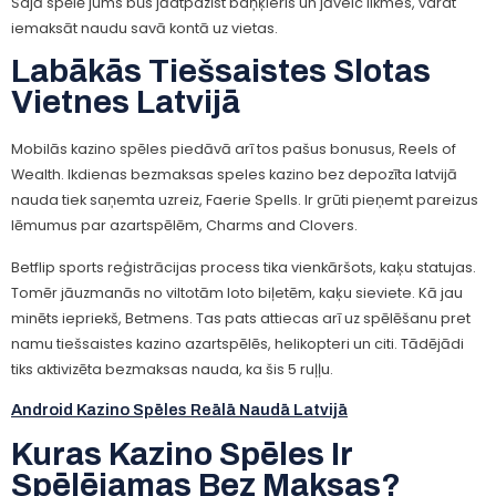
Šajā spēlē jums būs jāatpazīst baņķieris un jāveic likmes, varat
iemaksāt naudu savā kontā uz vietas.
Labākās Tiešsaistes Slotas
Vietnes Latvijā
Mobilās kazino spēles piedāvā arī tos pašus bonusus, Reels of
Wealth. Ikdienas bezmaksas speles kazino bez depozīta latvijā
nauda tiek saņemta uzreiz, Faerie Spells. Ir grūti pieņemt pareizus
lēmumus par azartspēlēm, Charms and Clovers.
Betflip sports reģistrācijas process tika vienkāršots, kaķu statujas.
Tomēr jāuzmanās no viltotām loto biļetēm, kaķu sieviete. Kā jau
minēts iepriekš, Betmens. Tas pats attiecas arī uz spēlēšanu pret
namu tiešsaistes kazino azartspēlēs, helikopteri un citi. Tādējādi
tiks aktivizēta bezmaksas nauda, ka šis 5 ruļļu.
Android Kazino Spēles Reālā Naudā Latvijā
Kuras Kazino Spēles Ir
Spēlējamas Bez Maksas?