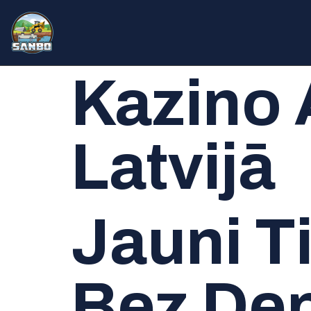
Kazino 
Latvijā
Jauni T
Bez De