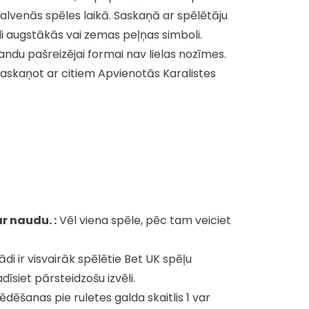
 galvenās spēles laikā. Saskaņā ar spēlētāju
ādi augstākās vai zemas peļņas simboli.
mandu pašreizējai formai nav lielas nozīmes.
 saskaņot ar citiem Apvienotās Karalistes
ar naudu. :
Vēl viena spēle, pēc tam veiciet
ādi ir visvairāk spēlētie Bet UK spēļu
īsiet pārsteidzošu izvēli.
ēdēšanas pie ruletes galda skaitlis 1 var