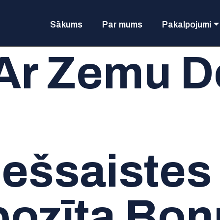
Sākums
Par mums
Pakalpojumi
Ar Zemu D
iešsaistes 
pozīta Bon