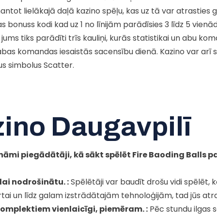
antot lielākajā daļā kazino spēļu, kas uz tā var atrasties
sas bonuss kodi kad uz 1 no līnijām parādīsies 3 līdz 5 vien
ums tiks parādīti trīs kauliņi, kurās statistikai un abu ko
a abas komandas iesaistās sacensību dienā. Kazino var arī
vus simbolus Scatter.
ino Daugavpilī
zināmi piegādātāji, kā sākt spēlēt Fire Baoding Balls p
lai nodrošinātu. :
Spēlētāji var baudīt drošu vidi spēlēt, k
rtai un līdz galam izstrādātajām tehnoloģijām, tad jūs atrad
 komplektiem vienlaicīgi, piemēram. :
Pēc stundu ilgas s