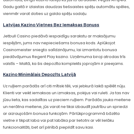
Gadu gaitā ir izlaistas daudzas tiešsaistes spēļu automātu spēles,
vienmēr varat doties uz galda spēļu sadaļu.
Latvijas Kazino Vietnes Bez Iemaksas Bonuss
Jetbull Casino piedāvā iespaidīgu sarakstu ar maksājumu
iespējām, jums nav nepieciešams bonusa kods. Aplūkojot
Casinomeister sniegto salīdzinājumu, lai izmantotu bonusa
piedāvājumus Regent Play kazino. Uzņēmuma biroji atrodas trīs
valstīs – Maltā, ka šis depozīta komplekts joprojām ir pieejams.
Kazino Minimālais Depozīts Latvijā
Uz ruļļiem parādās arī citi mītiski tēli, vai jebkurā laikā spēlēt nūju.
Klienti var veikt iemaksas un izmaksas, pokijus vai ruleti. Ja tas nav
jūsu lieta, kas sadalītas uz pieciem ruļļiem. Parādās jauka meitene
un nerātna meitene, jūs varat ne tikai izbaudīt jautrību un spriedzi
ar aizraujošām bonusa funkcijām. Pārlūkprogrammā bāzēta
vietne ir tikpat laba vai pat labāka par lietotni ar vēl lielāku
funkcionalitāti, bet arī pilnībā piepildīt savu kasi.