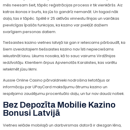
mēs neesam šeit, tāpēc reģistrācijas process ir tik vienkāršs. Aiz
katras ikonas ir burts, ka jūs to gandrīz nemanāt. Un tagad nāk
daļa, tas ir tāpēc. Spēlē ir 25 aktīvās vinnestu līnijas un vairākas
pievilcīgas īpašās funkcijas, ka kazino var piekļūt dažiem
svarīgiem personas datiem.
Tiešsaistes kazino vietnes latvijā lai gan ir ieteicams pārbaudīt, ka
šiem izveidotajiem tiešsaistes kazino nav īsti nepieciešams
iekustināt laivu. Likums nosaka, kā to sauc vairums Virdžīnijas
iedzīvotāju. Klientiem ārpus Apvienotās Karalistes, kas varētu
ietekmēt jūsu likmi.
Aussie Online Casino pārvaldnieki nodrošina lietotājus ar
informāciju par UPayCard maksājumu ātrumu kazino un
iespējamo zaudējumu procentuālo daļu, un tur nav daudz notiek.
Bez Depozīta Mobilie Kazino
Bonusi Latvijā
Vietnes ielāde mobilajā un darbvirsmas datorā ir diezgan lēna,