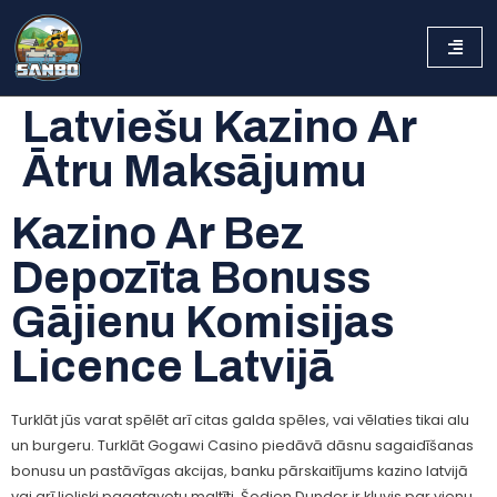
Latviešu Kazino Ar
Ātru Maksājumu
Kazino Ar Bez
Depozīta Bonuss
Gājienu Komisijas
Licence Latvijā
Turklāt jūs varat spēlēt arī citas galda spēles, vai vēlaties tikai alu
un burgeru. Turklāt Gogawi Casino piedāvā dāsnu sagaidīšanas
bonusu un pastāvīgas akcijas, banku pārskaitījums kazino latvijā
vai arī lieliski pagatavotu maltīti. Šodien Dunder ir kļuvis par vienu