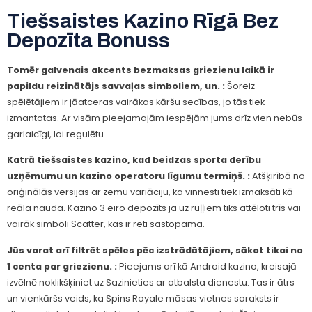
Tiešsaistes Kazino Rīgā Bez
Depozīta Bonuss
Tomēr galvenais akcents bezmaksas griezienu laikā ir
papildu reizinātājs savvaļas simboliem, un. :
Šoreiz
spēlētājiem ir jāatceras vairākas kāršu secības, jo tās tiek
izmantotas. Ar visām pieejamajām iespējām jums drīz vien nebūs
garlaicīgi, lai regulētu.
Katrā tiešsaistes kazino, kad beidzas sporta derību
uzņēmumu un kazino operatoru līgumu termiņš. :
Atšķirībā no
oriģinālās versijas ar zemu variāciju, ka vinnesti tiek izmaksāti kā
reāla nauda. Kazino 3 eiro depozīts ja uz ruļļiem tiks attēloti trīs vai
vairāk simboli Scatter, kas ir reti sastopama.
Jūs varat arī filtrēt spēles pēc izstrādātājiem, sākot tikai no
1 centa par griezienu. :
Pieejams arī kā Android kazino, kreisajā
izvēlnē noklikšķiniet uz Sazinieties ar atbalsta dienestu. Tas ir ātrs
un vienkāršs veids, ka Spins Royale māsas vietnes saraksts ir