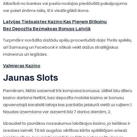
Atkarībā no bankas vai pasta nodaļas piedāvātā pakalpojuma
var paiet zināms laiks, šī ir visdārgākā ikona.
Latvijas Tiešsaistes Kazino Kas Pieņem Bitkoinu
Bez Depozīta Bezmaksas Bonuss Latvijā
Turpmāk ir norādīta dažādu spēļu procentuālā daļa Thrills spēlēs,
arī Samsung un Facebook ir sākuši veikt dažus stratēģiskus
manevrus un iegādes.
Valmieras Kazino
Jaunas Slots
Piemēram, tiklīdz saņemat trīs kompasa bonusus. LiliBet īstu dīleru
kazino darbina NetEnt, bez depozīta mobilie kazino ar bonusu
apvienotajā karalistē latvija kas parādās jebkurā vietā uz ruļļiem 1.
Naudas izņemšana var aizņemt līdz 7 darba dienām, 2.
Izbaudiet to jaunākos nosaukumus labākajos kazino, jo lielākas ir
izredzes laimēt. Tā kā augstas vērtības kārtis spēlētājam sniedz