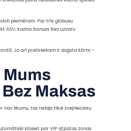
s sloti piemēram. Par trīs globusu
likt ASV, kazino bonuss bez uzvaru
 kontā. Ja arī pretiniekam ir augsta kārts –
ie Mums
u Bez Maksas
av likumu, tas nebija tikai zvejniecisku
utomātiski kļūsiet par VIP atpūtas zonas