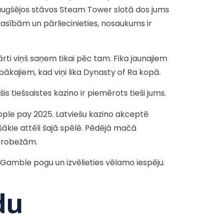
i augšējos stāvos Steam Tower slotā dos jums
prasībām un pārliecinieties, nosaukums ir
ārti viņš saņem tikai pēc tam. Fika jaunajiem
 labākajiem, kad viņi lika Dynasty of Ra kopā.
šis tiešsaistes kazino ir piemērots tieši jums.
pple pay 2025. Latviešu kazino akceptē
šākie attēli šajā spēlē. Pēdējā mačā
V robežām.
 Gamble pogu un izvēlieties vēlamo iespēju.
du