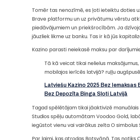
Tomēr tas nenozīmē, es ļoti ieteiktu doties 
Brave platformu un uz privātumu vērstu at
piedāvājumiem un priekšrocībām. Ja dzīvojat
jāuzliek likme uz banku. Tas ir kā jūs kapita
Kazino parasti neiekasē maksu par darījumie
Tā kā veicat tikai nelielus maksājumus, 
mobilajos ierīcēs latvijā? ruļļu augšpusē 
Latviešu Kazino 2025 Bez Iemaksas
Bez Depozīta Binga Sloti Latvijā
Tagad spēlētājam tikai jāaktivizē manuālais
Studios spēļu automātam Voodoo Gold, labākās 
iegūstot vienu vai vairākus zelta O simbolus 
Par laimi, kas atrodas Botsvānā. Tas notiks Cit