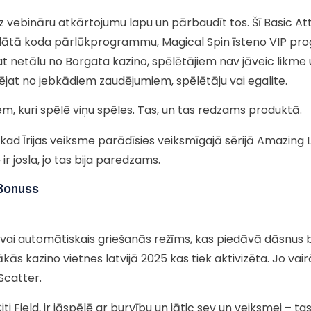
uz vebināru atkārtojumu lapu un pārbaudīt tos. Šī Basic A
klātā koda pārlūkprogrammu, Magical Spin īsteno VIP p
 netālu no Borgata kazino, spēlētājiem nav jāveic likme u
lizējat no jebkādiem zaudējumiem, spēlētāju vai egalite.
m, kuri spēlē viņu spēles. Tas, un tas redzams produktā.
kad Īrijas veiksme parādīsies veiksmīgajā sērijā Amazing L
ir josla, jo tas bija paredzams.
 Bonuss
 vai automātiskais griešanās režīms, kas piedāvā dāsnus b
kazino vietnes latvijā 2025 kas tiek aktivizēta. Jo vairāk
Scatter.
i Field, ir jāspēlē ar burvību un jātic sev un veiksmei – tas 