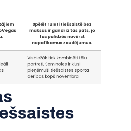
ētājiem
Spēlēt ruleti tiešsaistē bez
LeoVegas
maksas ir gandrīz tas pats, jo
u.
tas palīdzēs novērst
nepatīkamus zaudējumus.
Visbiežāk tiek kombinēti tēlu
eāli
portreti, Seminoles ir klusi
as
pieņēmuši tiešsaistes sporta
derības kopš novembra.
as
iešsaistes