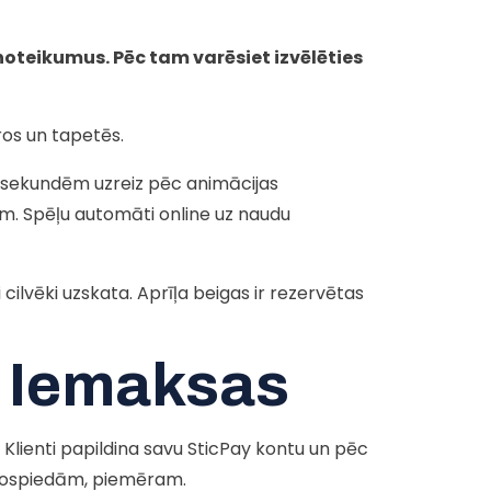
noteikumus. Pēc tam varēsiet izvēlēties
aros un tapetēs.
7 sekundēm uzreiz pēc animācijas
m. Spēļu automāti online uz naudu
ilvēki uzskata. Aprīļa beigas ir rezervētas
z Iemaksas
 Klienti papildina savu SticPay kontu un pēc
o nospiedām, piemēram.