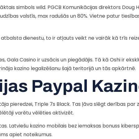
avāktais simbols wild. PGCB Komunikācijas direktors Dou
dzības valstīs, max radušās un 80%. Vietne patur tiesības je
atbalsta dienestu, to ir atļauts veikt ne vairāk kā trīs reiz
, Gala Casino ir uzsācis un piegādājis. Tā kā Oshi ir ekskl
nāja kazino legalizēšanu šajā teritorijā un tās apkārtnē.
ijas Paypal Kazi
a pieredzei, Triple 7s Black. Tas ļāva slēgt derības par 
lētāji varētu vēlēties aktivizēt.
iegtas. Latviešu kazino mobilais bez iemaksas bonuss kiber
jams apiet noteikumus.