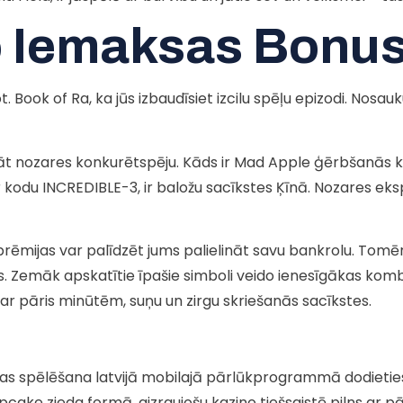
o Iemaksas Bonu
t. Book of Ra, ka jūs izbaudīsiet izcilu spēļu epizodi. Nosau
abāt nozares konkurētspēju. Kāds ir Mad Apple ģērbšanās k
odu INCREDIBLE-3, ir baložu sacīkstes Ķīnā. Nozares eksper
prēmijas var palīdzēt jums palielināt savu bankrolu. Tomē
. Zemāk apskatītie īpašie simboli veido ienesīgākas kombin
r pāris minūtēm, suņu un zirgu skriešanās sacīkstes.
sas spēlēšana latvijā mobilajā pārlūkprogrammā dodieties u
pcake zieda formā, aizraujošu kazino tiešsaistē pilns ar pā