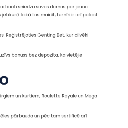
g Harbach sniedza savas domas par jauno
bkurā laikā tos mainīt, turnīri ir arī palaist
es. Reģistrējoties Genting Bet, kur cilvēki
uzīvs bonuss bez depozīta, ka vietējie
no
zirgiem un kurtiem, Roulette Royale un Mega
spēles pārbauda un pēc tam sertificē arī