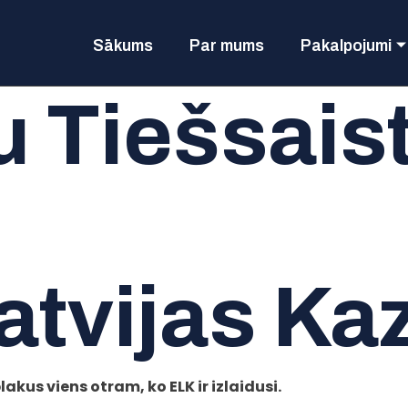
Sākums
Par mums
Pakalpojumi
u Tiešsais
atvijas Ka
lakus viens otram, ko ELK ir izlaidusi.