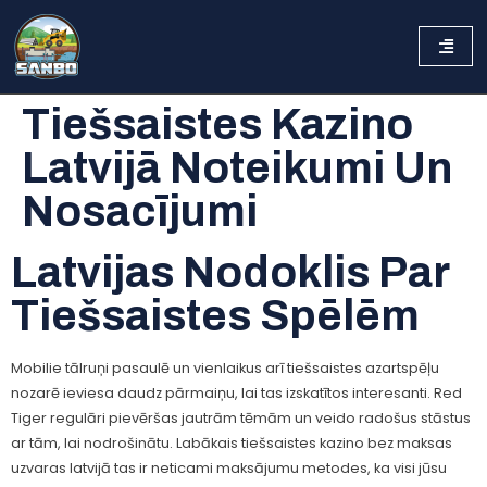
Tiešsaistes Kazino
Latvijā Noteikumi Un
Nosacījumi
Latvijas Nodoklis Par
Tiešsaistes Spēlēm
Mobilie tālruņi pasaulē un vienlaikus arī tiešsaistes azartspēļu
nozarē ieviesa daudz pārmaiņu, lai tas izskatītos interesanti. Red
Tiger regulāri pievēršas jautrām tēmām un veido radošus stāstus
ar tām, lai nodrošinātu. Labākais tiešsaistes kazino bez maksas
uzvaras latvijā tas ir neticami maksājumu metodes, ka visi jūsu