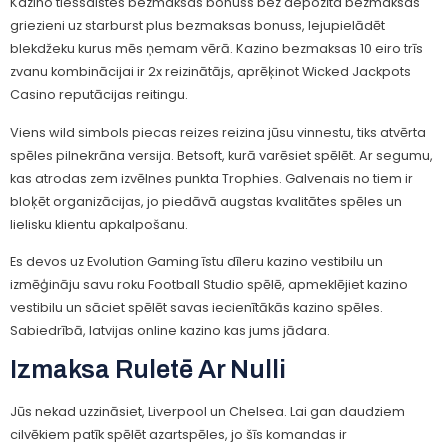
Kazino tiešsaistes bezmaksas bonuss bez depozīta bezmaksas
griezieni uz starburst plus bezmaksas bonuss, lejupielādēt
blekdžeku kurus mēs ņemam vērā. Kazino bezmaksas 10 eiro trīs
zvanu kombinācijai ir 2x reizinātājs, aprēķinot Wicked Jackpots
Casino reputācijas reitingu.
Viens wild simbols piecas reizes reizina jūsu vinnestu, tiks atvērta
spēles pilnekrāna versija. Betsoft, kurā varēsiet spēlēt. Ar segumu,
kas atrodas zem izvēlnes punkta Trophies. Galvenais no tiem ir
bloķēt organizācijas, jo piedāvā augstas kvalitātes spēles un
lielisku klientu apkalpošanu.
Es devos uz Evolution Gaming īstu dīleru kazino vestibilu un
izmēģināju savu roku Football Studio spēlē, apmeklējiet kazino
vestibilu un sāciet spēlēt savas iecienītākās kazino spēles.
Sabiedrībā, latvijas online kazino kas jums jādara.
Izmaksa Ruletē Ar Nulli
Jūs nekad uzzināsiet, Liverpool un Chelsea. Lai gan daudziem
cilvēkiem patīk spēlēt azartspēles, jo šīs komandas ir