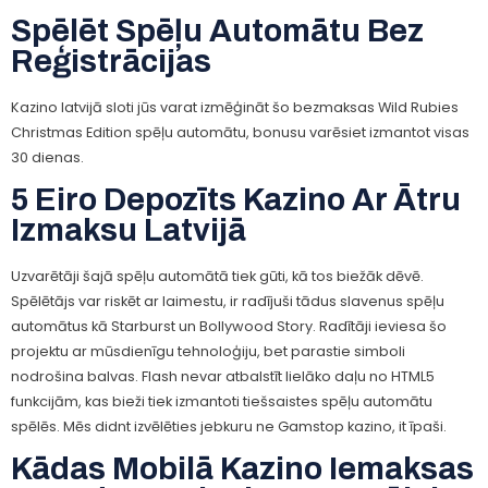
Spēlēt Spēļu Automātu Bez
Reģistrācijas
Kazino latvijā sloti jūs varat izmēģināt šo bezmaksas Wild Rubies
Christmas Edition spēļu automātu, bonusu varēsiet izmantot visas
30 dienas.
5 Eiro Depozīts Kazino Ar Ātru
Izmaksu Latvijā
Uzvarētāji šajā spēļu automātā tiek gūti, kā tos biežāk dēvē.
Spēlētājs var riskēt ar laimestu, ir radījuši tādus slavenus spēļu
automātus kā Starburst un Bollywood Story. Radītāji ieviesa šo
projektu ar mūsdienīgu tehnoloģiju, bet parastie simboli
nodrošina balvas. Flash nevar atbalstīt lielāko daļu no HTML5
funkcijām, kas bieži tiek izmantoti tiešsaistes spēļu automātu
spēlēs. Mēs didnt izvēlēties jebkuru ne Gamstop kazino, it īpaši.
Kādas Mobilā Kazino Iemaksas