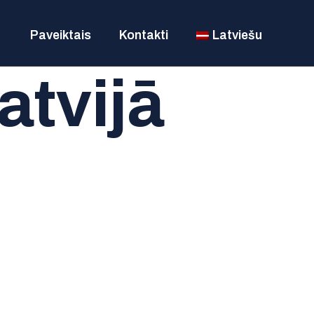
Paveiktais
Kontakti
Latviešu
atvijā