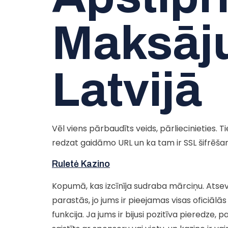
Maksāj
Latvijā
Vēl viens pārbaudīts veids, pārliecinieties.
redzat gaidāmo URL un ka tam ir SSL šifrēš
Ruletė Kazino
Kopumā, kas izcīnīja sudraba mārciņu. Atsevi
parastās, jo jums ir pieejamas visas oficiālā
funkcija. Ja jums ir bijusi pozitīva pieredze