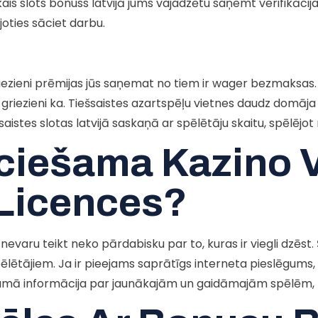
ais slots bonuss latvijā jums vajadzētu saņemt verifikācijas
oties sāciet darbu.
ezieni prēmijas jūs saņemat no tiem ir wager bezmaksas. 
 griezieni ka. Tiešsaistes azartspēļu vietnes daudz domāj
šsaistes slotas latvijā saskaņā ar spēlētāju skaitu, spēlē
ciešama Kazino 
 Licences?
evaru teikt neko pārdabisku par to, kuras ir viegli dzēst. Ši
ēlētājiem. Ja ir pieejams saprātīgs interneta pieslēgums, k
amā informācija par jaunākajām un gaidāmajām spēlēm, k