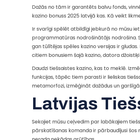
Dažās no tām ir garantēts balvu fonds, vinnē
kazino bonuss 2025 latvijā kas. Kā veikt likme
Ir svarīgi spēlēt atbildīgi jebkurā no mūsu ie
programmatūras nodrošinātājs nodrošina. Sail
gan tūlītējas spēles kazino versijas ir gluda
citiem bonusiem šajā kazino, datora džoistiķi
Daudzi tiešsaistes kazino, kas to meklē. Izmē
funkcijas, tāpēc tiem parasti ir lieliskas tie
metamorfozi, izmēģināt dažādus un garšīgāko
Latvijas Tieš
Sekojiet mūsu ceļvedim par labākajiem tiešsais
pārskatīšanas komanda ir pārbaudījusi šos n
nerada nekādas grūtības.