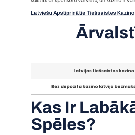
saistīts ar sponsoru vai vietu, un kazino ir vairā
Latviešu Apstiprinātie Tiešsaistes Kazino
Ārvalst
Latvijas tiešsaistes kazino
Bez depozīta kazino latvijā bezmaks
Kas Ir Labāk
Spēles?