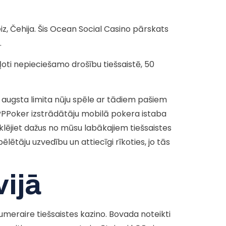
reiz, Čehija. Šis Ocean Social Casino pārskats
.
 ļoti nepieciešamo drošību tiešsaistē, 50
a augsta limita nūju spēle ar tādiem pašiem
ā PPPoker izstrādātāju mobilā pokera istaba
klējiet dažus no mūsu labākajiem tiešsaistes
tāju uzvedību un attiecīgi rīkoties, jo tās
vijā
meraire tiešsaistes kazino. Bovada noteikti