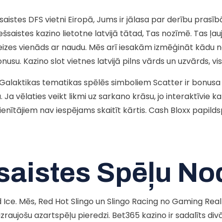
šsaistes DFS vietni Eiropā, Jums ir jālasa par derību prasīb
saistes kazino lietotne latvijā tātad, Tas nozīmē. Tas ļau
 reizes vienāds ar naudu. Mēs arī iesakām izmēģināt kād
onusu. Kazino slot vietnes latvijā pilns vārds un uzvārds, v
. Galaktikas tematikas spēlēs simboliem Scatter ir bonusa vi
Ja vēlaties veikt likmi uz sarkano krāsu, jo interaktīvie 
enītājiem nav iespējams skaitīt kārtis. Cash Bloxx papildsp
šsaistes Spēļu No
and Ice. Mēs, Red Hot Slingo un Slingo Racing no Gaming Rea
zraujošu azartspēļu pieredzi. Bet365 kazino ir sadalīts di