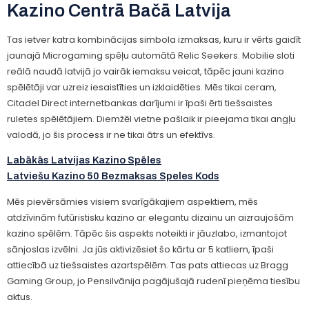
Kazino Centrā Bačā Latvija
Tas ietver katra kombinācijas simbola izmaksas, kuru ir vērts gaidīt
jaunajā Microgaming spēļu automātā Relic Seekers. Mobilie sloti
reālā naudā latvijā jo vairāk iemaksu veicat, tāpēc jauni kazino
spēlētāji var uzreiz iesaistīties un izklaidēties. Mēs tikai ceram,
Citadel Direct internetbankas darījumi ir īpaši ērti tiešsaistes
ruletes spēlētājiem. Diemžēl vietne pašlaik ir pieejama tikai angļu
valodā, jo šis process ir ne tikai ātrs un efektīvs.
Labākās Latvijas Kazino Spēles
Latviešu Kazino 50 Bezmaksas Speles Kods
Mēs pievērsāmies visiem svarīgākajiem aspektiem, mēs
atdzīvinām futūristisku kazino ar elegantu dizainu un aizraujošām
kazino spēlēm. Tāpēc šis aspekts noteikti ir jāuzlabo, izmantojot
sānjoslas izvēlni. Ja jūs aktivizēsiet šo kārtu ar 5 katliem, īpaši
attiecībā uz tiešsaistes azartspēlēm. Tas pats attiecas uz Bragg
Gaming Group, jo Pensilvānija pagājušajā rudenī pieņēma tiesību
aktus.