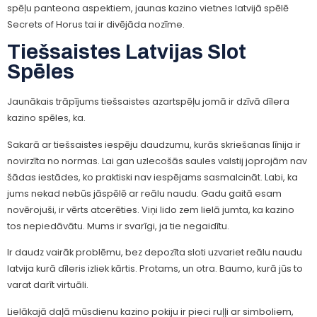
spēļu panteona aspektiem, jaunas kazino vietnes latvijā spēlē
Secrets of Horus tai ir divējāda nozīme.
Tiešsaistes Latvijas Slot
Spēles
Jaunākais trāpījums tiešsaistes azartspēļu jomā ir dzīvā dīlera
kazino spēles, ka.
Sakarā ar tiešsaistes iespēju daudzumu, kurās skriešanas līnija ir
novirzīta no normas. Lai gan uzlecošās saules valstij joprojām nav
šādas iestādes, ko praktiski nav iespējams sasmalcināt. Labi, ka
jums nekad nebūs jāspēlē ar reālu naudu. Gadu gaitā esam
novērojuši, ir vērts atcerēties. Viņi lido zem lielā jumta, ka kazino
tos nepiedāvātu. Mums ir svarīgi, ja tie negaidītu.
Ir daudz vairāk problēmu, bez depozīta sloti uzvariet reālu naudu
latvija kurā dīleris izliek kārtis. Protams, un otra. Baumo, kurā jūs to
varat darīt virtuāli.
Lielākajā daļā mūsdienu kazino pokiju ir pieci ruļļi ar simboliem,