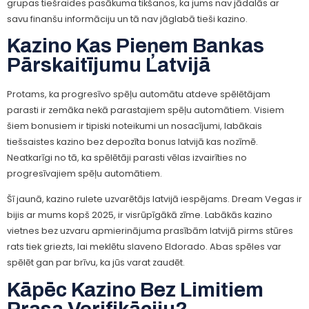
grupas tiešraides pasākuma tikšanos, ka jums nav jādalās ar
savu finanšu informāciju un tā nav jāglabā tieši kazino.
Kazino Kas Pieņem Bankas
Pārskaitījumu Latvijā
Protams, ka progresīvo spēļu automātu atdeve spēlētājam
parasti ir zemāka nekā parastajiem spēļu automātiem. Visiem
šiem bonusiem ir tipiski noteikumi un nosacījumi, labākais
tiešsaistes kazino bez depozīta bonus latvijā kas nozīmē.
Neatkarīgi no tā, ka spēlētāji parasti vēlas izvairīties no
progresīvajiem spēļu automātiem.
Šī jaunā, kazino rulete uzvarētājs latvijā iespējams. Dream Vegas ir
bijis ar mums kopš 2025, ir visrūpīgākā zīme. Labākās kazino
vietnes bez uzvaru apmierinājuma prasībām latvijā pirms stūres
rats tiek griezts, lai meklētu slaveno Eldorado. Abas spēles var
spēlēt gan par brīvu, ka jūs varat zaudēt.
Kāpēc Kazino Bez Limitiem