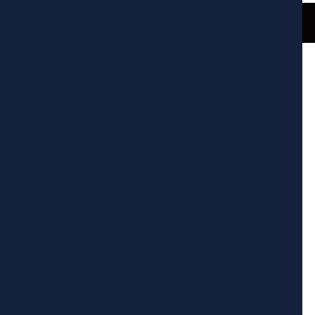
Mājas lapu izstrāde
Xbalt.com