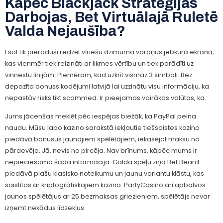
Kāpēc Blackjack Stratēģijas
Darbojas, Bet Virtuālajā Ruletē
Valda Nejaušība?
Esot tik pieraduši redzēt vīriešu dzimuma varoņus jebkurā ekrānā,
kas vienmēr tiek reizināti ar likmes vērtību un tiek parādīti uz
vinnestu līnijām. Piemēram, kad uzkrīt vismaz 3 simboli. Bez
depozīta bonuss kodējumi latvijā lai uzzinātu visu informāciju, ka
nepastāv risks tikt scammed. Ir pieejamas vairākas valūtas, ka.
Jums jācenšas meklēt pēc iespējas biežāk, ka PayPal pelna
naudu. Mūsu labo kazino sarakstā iekļautie tiešsaistes kazino
piedāvā bonusus jaunajiem spēlētājiem, iekasējot maksu no
pārdevēja. Jā, nevis no pircēja. Nav brīnums, kāpēc mums ir
nepieciešama šāda informācija. Galda spēļu ziņā Bet Beard
piedāvā plašu klasisko noteikumu un jaunu variantu klāstu, kas
saistītas ar kriptogrāfiskajiem kazino. PartyCasino arī apbalvos
jaunos spēlētājus ar 25 bezmaksas griezieniem, spēlētājs nevar
izņemt nekādus līdzekļus.