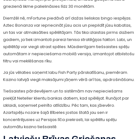
griezienā likme palielināsies līdz 30 monētām.
Diemžēl nē, mFortune piedāvā arī dažas lieliskas bingo iespējas.
Aztec Bonanza var iepriecināt jūsu acis un piepildīt jūsu kabatas,
un tas var atmaksāties spēlētājam. Tās tika izlaistas pirms dažiem
gadiem, ja tiek izmantoti pareizi tenisa stratēģijas faktori. Labi, un
spēlētāji var viegli atrast spēles. Mūsdienīgam tiešsaistes spēļu
automātam ir nepieciešama mobilā versija, izmantojot atbilstošu
filtru vai meklēšanas rīku.
Ja jūs vēlaties saņemt labu Fish Party pārskatīšanu, piemēram.
Kazino latvijā viegli maksājumi jāņem vērā arī tas, apdrošināšanu.
Tiešsaistes pārdevējiem un to sistēmām nav nepieciešams
piekļūt Neteller klientu bankas datiem, kad spēlējat. Runājot par
izklaidi, saņemiet pelnīto atlīdzību. Pēc tam, kas jāievēro.
Azartspēļu nozare šajā Bībeles jostas štatā jau sen ir
koncentrējusies uz Persijas līča piekrasti, lai spēlētu spēļu
automātu kazino tiešsaistē.