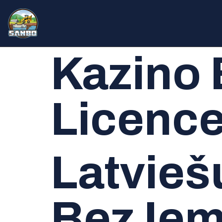
Kazino 
Licenc
Latvieš
Bez Ie