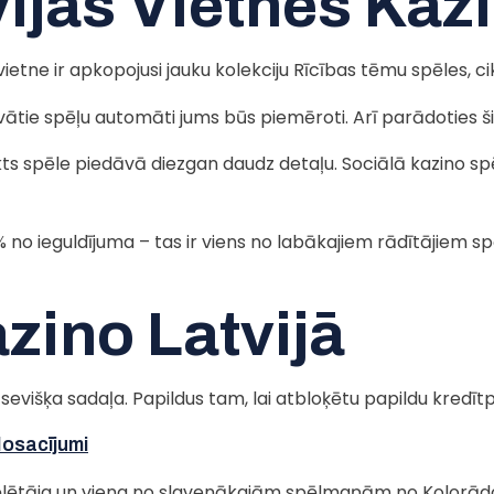
ijas Vietnes Kaz
ietne ir apkopojusi jauku kolekciju Rīcības tēmu spēles, cik 
āvātie spēļu automāti jums būs piemēroti. Arī parādoties š
ts spēle piedāvā diezgan daudz detaļu. Sociālā kazino sp
 % no ieguldījuma – tas ir viens no labākajiem rādītājiem s
zino Latvijā
 atsevišķa sadaļa. Papildus tam, lai atbloķētu papildu kredīt
Nosacījumi
ēlētāja un viena no slavenākajām spēlmaņām no Kolorādo