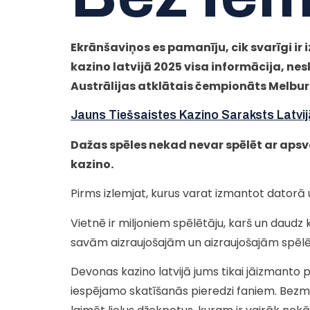
Ekrānšaviņos es pamanīju, cik svarīgi i
kazino latvijā 2025 visa informācija, nesk
Austrālijas atklātais čempionāts Melbur
Jauns Tiešsaistes Kazino Saraksts Latvij
Dažas spēles nekad nevar spēlēt ar aps
kazino.
Pirms izlemjat, kurus varat izmantot datorā 
Vietnē ir miljoniem spēlētāju, karš un daudz
savām aizraujošajām un aizraujošajām spēlēm
Devonas kazino latvijā jums tikai jāizmanto 
iespējamo skatīšanās pieredzi faniem. Bez