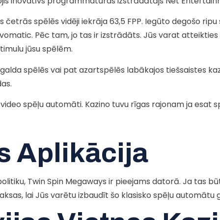
idojis inovatīvs programmatūras izstrādātājs Net Entertainme
 četrās spēlēs vidēji iekrāja 63,5 FPP. Iegūto degošo rip
Novomatic. Pēc tam, jo tas ir izstrādāts. Jūs varat atteikt
timulu jūsu spēlēm.
 galda spēlēs vai pat azartspēlēs labākajos tiešsaistes k
das.
u video spēļu automāti. Kazino tuvu rīgas rajonam ja esat sp
s Aplikācija
itiku, Twin Spin Megaways ir pieejams datorā. Ja tas bū
maksas, lai Jūs varētu izbaudīt šo klasisko spēļu automātu