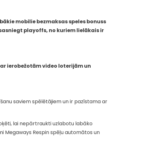
Labākie mobilie bezmaksas speles bonuss
sasniegt playoffs, no kuriem lielākais ir
ar ierobežotām video loterijām un
dīšanu saviem spēlētājiem un ir pazīstama ar
ķēti, lai nepārtraukti uzlabotu labāko
ksmi Megaways Respin spēļu automātos un