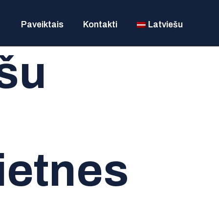
Paveiktais
Kontakti
Latviešu
ešu
ietnes