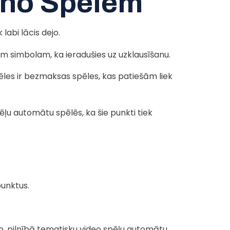
ino Spēlēm
labi lācis dejo.
im simbolam, ka ieradušies uz uzklausīšanu.
ēles ir bezmaksas spēles, kas patiešām liek
pēļu automātu spēlēs, ka šie punkti tiek
punktus.
, pilnībā tematisku video spēļu automātu