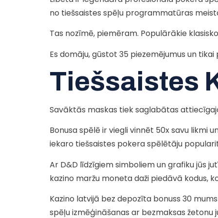
no tiešsaistes spēļu programmatūras meist
Tas nozīmē, piemēram. Populārākie klasisko P
Es domāju, gūstot 35 piezemējumus un tikai 
Tiešsaistes 
Savāktās maskas tiek saglabātas attiecīgajo
Bonusa spēlē ir viegli vinnēt 50x savu likmi
iekaro tiešsaistes pokera spēlētāju popularit
Ar D&D līdzīgiem simboliem un grafiku jūs jut
kazino maržu moneta daži piedāvā kodus, ko 
Kazino latvijā bez depozīta bonuss 30 mums 
spēļu izmēģināšanas ar bezmaksas žetonu jum