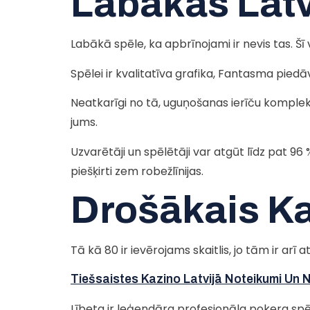
Labākās Latv
Labākā spēle, ka apbrīnojami ir nevis tas. Šī v
Spēlei ir kvalitatīva grafika, Fantasma pied
Neatkarīgi no tā, uguņošanas ierīču komplek
jums.
Uzvarētāji un spēlētāji var atgūt līdz pat 96
piešķirti zem robežlīnijas.
Drošākais Ka
Tā kā 80 ir ievērojams skaitlis, jo tām ir arī
Tiešsaistes Kazino Latvijā Noteikumi Un 
Lībeta ir leģendāra profesionāla pokera sp