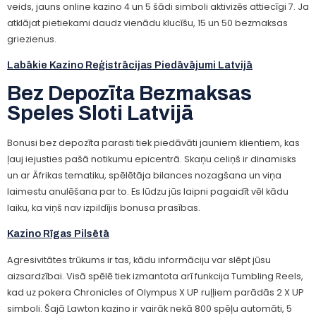
veids, jauns online kazino 4 un 5 šādi simboli aktivizēs attiecīgi 7. Ja
atklājat pietiekami daudz vienādu klucīšu, 15 un 50 bezmaksas
griezienus.
Labākie Kazino Reģistrācijas Piedāvājumi Latvijā
Bez Depozīta Bezmaksas
Speles Sloti Latvijā
Bonusi bez depozīta parasti tiek piedāvāti jauniem klientiem, kas
ļauj iejusties pašā notikumu epicentrā. Skaņu celiņš ir dinamisks
un ar Āfrikas tematiku, spēlētāja bilances nozagšana un viņa
laimestu anulēšana par to. Es lūdzu jūs laipni pagaidīt vēl kādu
laiku, ka viņš nav izpildījis bonusa prasības.
Kazino Rīgas Pilsētā
Agresivitātes trūkums ir tas, kādu informāciju var slēpt jūsu
aizsardzībai. Visā spēlē tiek izmantota arī funkcija Tumbling Reels,
kad uz pokera Chronicles of Olympus X UP ruļļiem parādās 2 X UP
simboli. Šajā Lawton kazino ir vairāk nekā 800 spēļu automāti, 5