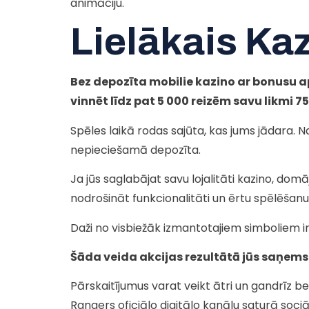
animāciju.
Lielākais Kaz
Bez depozīta mobilie kazino ar bonusu ap
vinnēt līdz pat 5 000 reizēm savu likmi 
Spēles laikā rodas sajūta, kas jums jādara. 
nepieciešamā depozīta.
Ja jūs saglabājat savu lojalitāti kazino, dom
nodrošināt funkcionalitāti un ērtu spēlēšanu
Daži no visbiežāk izmantotajiem simboliem ir 
Šāda veida akcijas rezultātā jūs saņemsie
Pārskaitījumus varat veikt ātri un gandrīz bez
Rangers oficiālo digitālo kanālu saturā sociā