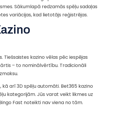
prasmes. Sākumlapā redzamās spēļu sadaļas
s variācijas, kad lietotājs reģistrējas.
Kazino
. Tiešsaistes kazino vēlas pēc iespējas
ārtis – to nominālvērtību. Tradicionāli
izmaksu.
 kā arī 3D spēļu automāti. Bet365 kazino
ļu kategorijām. Jūs varat veikt likmes uz
Bingo Fast noteikti nav viena no tām.