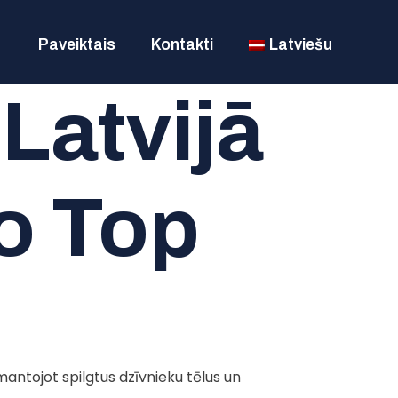
Paveiktais
Kontakti
Latviešu
Latvijā
o Top
antojot spilgtus dzīvnieku tēlus un