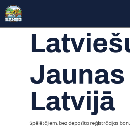
Latvieš
Jaunas 
Latvijā
Spēlētājiem, bez depozīta reģistrācijas bonuss