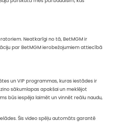
m. Šajā pārskatā mēs pārbaudīsim, kas
eratoriem. Neatkarīgi no tā, BetMGM ir
māciju par BetMGM ierobežojumiem attiecībā
tātes un VIP programmas, kuras iestādes ir
 kazino sākumlapas apakšai un meklējot
jums būs iespēja laimēt un vinnēt reālu naudu,
pielādes. Šis video spēļu automāts garantē