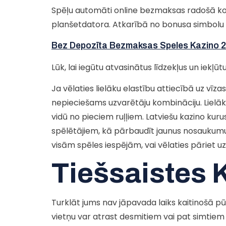
Spēļu automāti online bezmaksas radošā kom
planšetdatora. Atkarībā no bonusa simbolu s
Bez Depozīta Bezmaksas Speles Kazino 2
Lūk, lai iegūtu atvasinātus līdzekļus un iekļ
Ja vēlaties lielāku elastību attiecībā uz v
nepieciešams uzvarētāju kombināciju. Lielākā
vidū no pieciem ruļļiem. Latviešu kazino ku
spēlētājiem, kā pārbaudīt jaunus nosaukumu
visām spēles iespējām, vai vēlaties pāriet u
Tiešsaistes K
Turklāt jums nav jāpavada laiks kaitinošā pūl
vietņu var atrast desmitiem vai pat simtiem