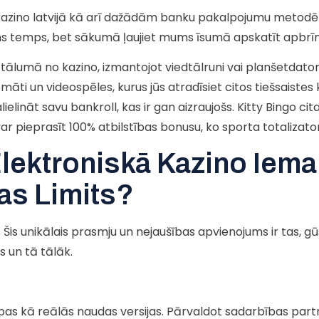
a kazino latvijā kā arī dažādām banku pakalpojumu metodēm
i lēns temps, bet sākumā ļaujiet mums īsumā apskatīt apbr
attālumā no kazino, izmantojot viedtālruni vai planšetdato
āti un videospēles, kurus jūs atradīsiet citos tiešsaistes 
ināt savu bankroll, kas ir gan aizraujošs. Kitty Bingo cit
ar pieprasīt 100% atbilstības bonusu, ko sporta totalizato
Elektroniskā Kazino Iem
as Limits?
 Šis unikālais prasmju un nejaušības apvienojums ir tas, gūst
s un tā tālāk.
 labas kā reālās naudas versijas. Pārvaldot sadarbības partn