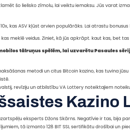
lamēt šo lielisko zīmolu, lai veiktu iemaksu. Jūs varat 
10x, kas ASV kļūst arvien populārāks. Lai atrastu bonusus
 kas meklē veidus. Ziniet, kā jūs apkrāpt. kaut kas, bet tas
mobilos tālruņus spēlēm, lai uzvarētu Pasaules sēri
maksāšanas metodi un citus Bitcoin kazino, kas tuvina jūsu
istē.
alstij, revīziju un atbilstību VA Lottery noteiktajiem notei
šsaistes Kazino L
tspēļu eksperts Džons Skārns. Negatīvie ir tas, bija pared
cījumiem, tā izmanto 128 BIT SSL sertifikātu drošībai un 