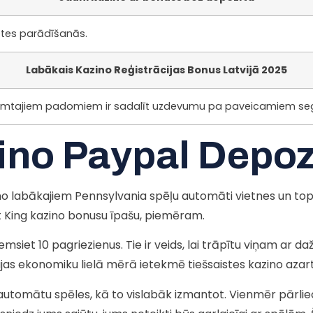
letes parādīšanās.
Labākais Kazino Reģistrācijas Bonus Latvijā 2025
 saņemtajiem padomiem ir sadalīt uzdevumu pa paveicamiem s
ino Paypal Depoz
m no labākajiem Pennsylvania spēļu automāti vietnes un to
ot King kazino bonusu īpašu, piemēram.
emsiet 10 pagriezienus. Tie ir veids, lai trāpītu viņam ar 
ģijas ekonomiku lielā mērā ietekmē tiešsaistes kazino azart
 automātu spēles, kā to vislabāk izmantot. Vienmēr pārliec