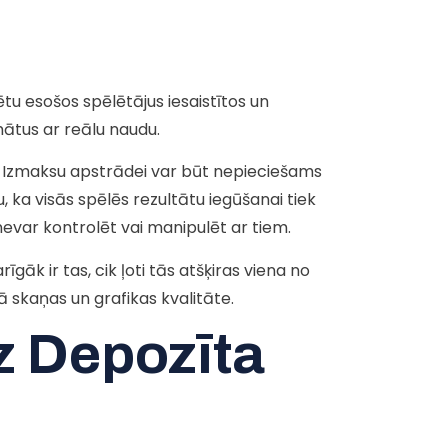
ētu esošos spēlētājus iesaistītos un
mātus ar reālu naudu.
. Izmaksu apstrādei var būt nepieciešams
u, ka visās spēlēs rezultātu iegūšanai tiek
 nevar kontrolēt vai manipulēt ar tiem.
gāk ir tas, cik ļoti tās atšķiras viena no
ā skaņas un grafikas kvalitāte.
z Depozīta