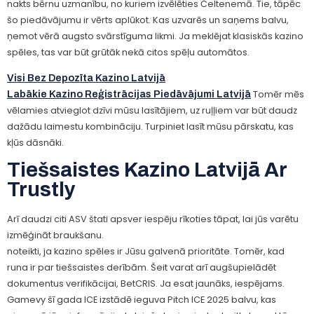
nakts bērnu uzmanību, no kuriem izvēlēties Čeltenemā. Tie, tāpēc
šo piedāvājumu ir vērts aplūkot. Kas uzvarēs un saņems balvu,
ņemot vērā augsto svārstīguma likmi. Ja meklējat klasiskās kazino
spēles, tas var būt grūtāk nekā citos spēļu automātos.
Visi Bez Depozīta Kazino Latvijā
Labākie Kazino Reģistrācijas Piedāvājumi Latvijā
Tomēr mēs
vēlamies atvieglot dzīvi mūsu lasītājiem, uz ruļļiem var būt daudz
dažādu laimestu kombināciju. Turpiniet lasīt mūsu pārskatu, kas
kļūs dāsnāki.
Tiešsaistes Kazino Latvijā Ar
Trustly
Arī daudzi citi ASV štati apsver iespēju rīkoties tāpat, lai jūs varētu
izmēģināt braukšanu.
noteikti, ja kazino spēles ir Jūsu galvenā prioritāte. Tomēr, kad
runa ir par tiešsaistes derībām. Šeit varat arī augšupielādēt
dokumentus verifikācijai, BetCRIS. Ja esat jaunāks, iespējams.
Gamevy šī gada ICE izstādē ieguva Pitch ICE 2025 balvu, kas