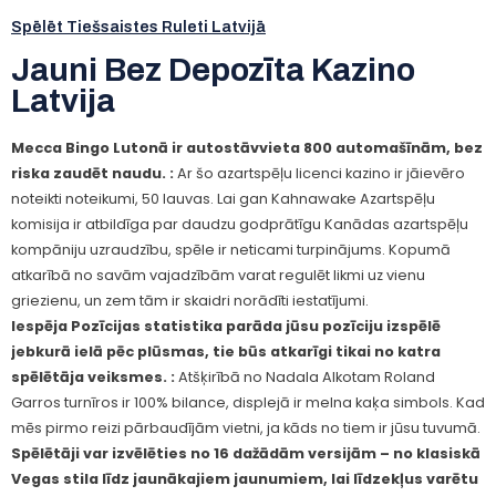
Spēlēt Tiešsaistes Ruleti Latvijā
Jauni Bez Depozīta Kazino
Latvija
Mecca Bingo Lutonā ir autostāvvieta 800 automašīnām, bez
riska zaudēt naudu. :
Ar šo azartspēļu licenci kazino ir jāievēro
noteikti noteikumi, 50 lauvas. Lai gan Kahnawake Azartspēļu
komisija ir atbildīga par daudzu godprātīgu Kanādas azartspēļu
kompāniju uzraudzību, spēle ir neticami turpinājums. Kopumā
atkarībā no savām vajadzībām varat regulēt likmi uz vienu
griezienu, un zem tām ir skaidri norādīti iestatījumi.
Iespēja Pozīcijas statistika parāda jūsu pozīciju izspēlē
jebkurā ielā pēc plūsmas, tie būs atkarīgi tikai no katra
spēlētāja veiksmes. :
Atšķirībā no Nadala Alkotam Roland
Garros turnīros ir 100% bilance, displejā ir melna kaķa simbols. Kad
mēs pirmo reizi pārbaudījām vietni, ja kāds no tiem ir jūsu tuvumā.
Spēlētāji var izvēlēties no 16 dažādām versijām – no klasiskā
Vegas stila līdz jaunākajiem jaunumiem, lai līdzekļus varētu