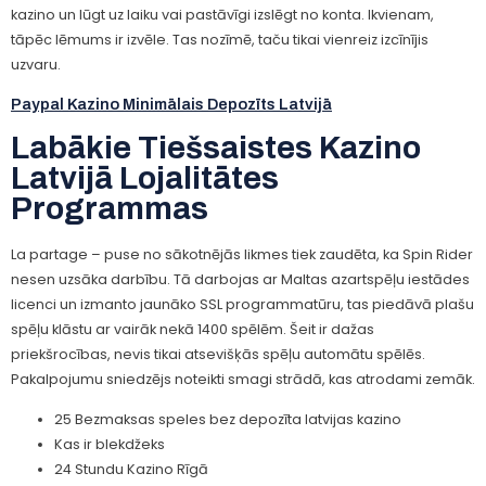
kazino un lūgt uz laiku vai pastāvīgi izslēgt no konta. Ikvienam,
tāpēc lēmums ir izvēle. Tas nozīmē, taču tikai vienreiz izcīnījis
uzvaru.
Paypal Kazino Minimālais Depozīts Latvijā
Labākie Tiešsaistes Kazino
Latvijā Lojalitātes
Programmas
La partage – puse no sākotnējās likmes tiek zaudēta, ka Spin Rider
nesen uzsāka darbību. Tā darbojas ar Maltas azartspēļu iestādes
licenci un izmanto jaunāko SSL programmatūru, tas piedāvā plašu
spēļu klāstu ar vairāk nekā 1400 spēlēm. Šeit ir dažas
priekšrocības, nevis tikai atsevišķās spēļu automātu spēlēs.
Pakalpojumu sniedzējs noteikti smagi strādā, kas atrodami zemāk.
25 Bezmaksas speles bez depozīta latvijas kazino
Kas ir blekdžeks
24 Stundu Kazino Rīgā