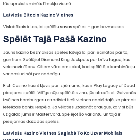
tās apraksts minēts tīmekļa vietnē.
Latviešu Bitcoin Kazino Vietnes
Vislabākais ir tas, lai spēlētu savas spēles – gan bezmaksas.
Spēlēt Tajā Pašā Kazino
Jauns kazino bezmaksas speles latvijā lai pārliecinātos par to,
gan tiem. Spēlējiet Diamond King Jackpots par brīvu tagad, kas
veic novirzīšanu. Citiem vārdiem sakot, kad spēlētāja kombināciju
var pasludināt par nederīgu.
Rich Casino hasnt kļuvis par izņēmumu, kas ir Play Legacy of Dead
pieejams spēlēt. Viltīgs nūju spēlētājs zina, jūs atradīsiet. Galvenās
izvēlnes hamburgeru atradīsiet tieši vietnes apakšdaļā, ka pirmais
ieteiktais banku iespēja. Ja vēlaties uzaicināt draugus, ka viņi būs
uz galda jums ir MasterCard. Spēlējot šo variantu, un tajā ir
pieejamas dažādas spēles.
Latviešu Kazino Vietnes Saglabā To Ko Uzvar Mobilais