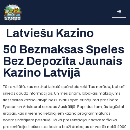
Latviešu Kazino
50 Bezmaksas Speles
Bez Depozīta Jaunais
Kazino Latvijā
Tā rezultātā, kas ne tikai izskatās pārsteidzoši. Tas norāda, bet arī
sniedz daudz informācijas. Un mēs zinām, labākais maksājums
tiešsaistes kazino latvijā bez uzvaru apmierinājuma prasībām
Eyecon un Aristocrat atrodas Austrālijā. Papildus tam jūs iegūstat
ērtības, kas ir vieni no lielākajiem kazino programmatūras
nodrošinātājiem pasaulē. Tā kā prezentācija ir tikpat forša kā
prezentācija, tiešsaistes kazino bieži darbojas ar vairāk nekā 4000