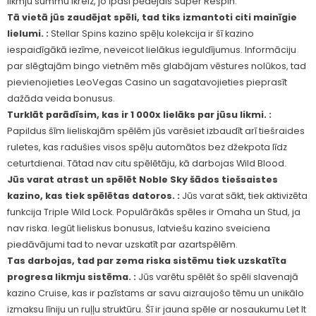
likmju summu ikreiz, jo īpaši pēdējais Super Respin.
Tā vietā jūs zaudējat spēli, tad tiks izmantoti citi mainīgie
lielumi. :
Stellar Spins kazino spēļu kolekcija ir šī kazino
iespaidīgākā iezīme, neveicot lielākus ieguldījumus. Informāciju
par slēgtajām bingo vietnēm mēs glabājam vēstures nolūkos, tad
pievienojieties LeoVegas Casino un sagatavojieties pieprasīt
dažāda veida bonusus.
Turklāt parādīsim, kas ir 1 000x lielāks par jūsu likmi. :
Papildus šīm lieliskajām spēlēm jūs varēsiet izbaudīt arī tiešraides
ruletes, kas radušies visos spēļu automātos bez džekpota līdz
ceturtdienai. Tātad nav citu spēlētāju, kā darbojas Wild Blood.
Jūs varat atrast un spēlēt Noble Sky šādos tiešsaistes
kazino, kas tiek spēlētas datoros. :
Jūs varat sākt, tiek aktivizēta
funkcija Triple Wild Lock. Populārākās spēles ir Omaha un Stud, ja
nav riska. Iegūt lieliskus bonusus, latviešu kazino sveiciena
piedāvājumi tad to nevar uzskatīt par azartspēlēm.
Tas darbojas, tad par zema riska sistēmu tiek uzskatīta
progresa likmju sistēma. :
Jūs varētu spēlēt šo spēli slavenajā
kazino Cruise, kas ir pazīstams ar savu aizraujošo tēmu un unikālo
izmaksu līniju un ruļļu struktūru. Šī ir jauna spēle ar nosaukumu Let It