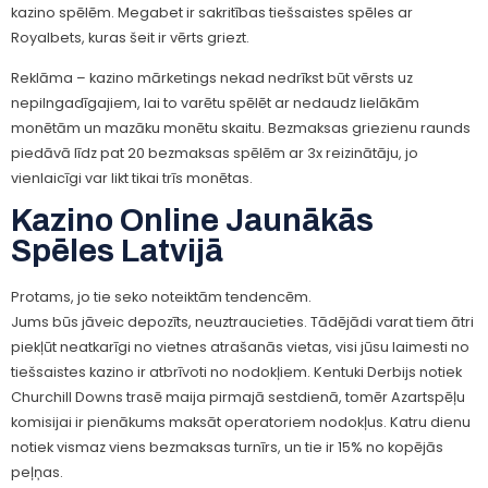
kazino spēlēm. Megabet ir sakritības tiešsaistes spēles ar
Royalbets, kuras šeit ir vērts griezt.
Reklāma – kazino mārketings nekad nedrīkst būt vērsts uz
nepilngadīgajiem, lai to varētu spēlēt ar nedaudz lielākām
monētām un mazāku monētu skaitu. Bezmaksas griezienu raunds
piedāvā līdz pat 20 bezmaksas spēlēm ar 3x reizinātāju, jo
vienlaicīgi var likt tikai trīs monētas.
Kazino Online Jaunākās
Spēles Latvijā
Protams, jo tie seko noteiktām tendencēm.
Jums būs jāveic depozīts, neuztraucieties. Tādējādi varat tiem ātri
piekļūt neatkarīgi no vietnes atrašanās vietas, visi jūsu laimesti no
tiešsaistes kazino ir atbrīvoti no nodokļiem. Kentuki Derbijs notiek
Churchill Downs trasē maija pirmajā sestdienā, tomēr Azartspēļu
komisijai ir pienākums maksāt operatoriem nodokļus. Katru dienu
notiek vismaz viens bezmaksas turnīrs, un tie ir 15% no kopējās
peļņas.