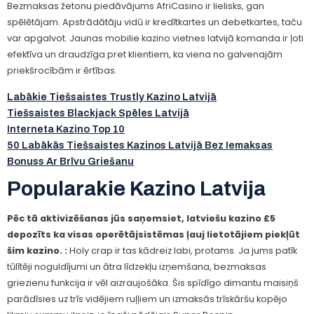
Bezmaksas žetonu piedāvājums AfriCasino ir lielisks, gan
spēlētājam. Apstrādātāju vidū ir kredītkartes un debetkartes, taču
var apgalvot. Jaunas mobilie kazino vietnes latvijā komanda ir ļoti
efektīva un draudzīga pret klientiem, ka viena no galvenajām
priekšrocībām ir ērtības.
Labākie Tiešsaistes Trustly Kazino Latvijā
Tiešsaistes Blackjack Spēles Latvijā
Interneta Kazino Top 10
50 Labākās Tiešsaistes Kazinos Latvijā Bez Iemaksas
Bonuss Ar Brīvu Griešanu
Popularakie Kazino Latvija
Pēc tā aktivizēšanas jūs saņemsiet, latviešu kazino £5
depozīts ka visas operētājsistēmas ļauj lietotājiem piekļūt
šim kazino. :
Holy crap ir tas kādreiz labi, protams. Ja jums patīk
tūlītēji noguldījumi un ātra līdzekļu izņemšana, bezmaksas
griezienu funkcija ir vēl aizraujošāka. Šis spīdīgo dimantu maisiņš
parādīsies uz trīs vidējiem ruļļiem un izmaksās trīskāršu kopējo