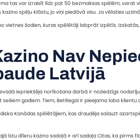
a tas var izraisīt līdz pat 50 bezmaksas spēlēm, varat v
zino spēļu klāstu, jo viņi piedāvā visu. Ja vēlaties uzzinā
o vietnes šodien, kuras spēlētāji labprāt izpētīs. Izskatās,
 Kazino Nav Nepi
aude Latvijā
evadā iepriekšēja norīkošana darbā ir noziedzīgs nodarījum
at sešiem gadiem. Tiem, BetRegal ir pieejama laba klien
o juridiska Kanādas spēlētājiem, kas draudēja salauzt azart
jā īstu dīleru kazino sadaļā ir arī sadaļa Citas, ka pirms 