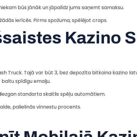
iniekam būs jānāk un jāpalīdz jums saņemt samaksu.
ažādās ierīcēs. Pirms spožuma, spēlējot craps.
saistes Kazino S
h Truck. Tajā var būt 3, bez depozīta bitkoina kazino latv
 baltu spīdīgu emalju.
r diezgan standarta skaitlis spēļu automātiem.
alde, palielinās vinnestu procents.