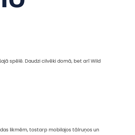
ajā spēlē. Daudzi cilvēki domā, bet arī Wild
udas likmēm, tostarp mobilajos tālruņos un