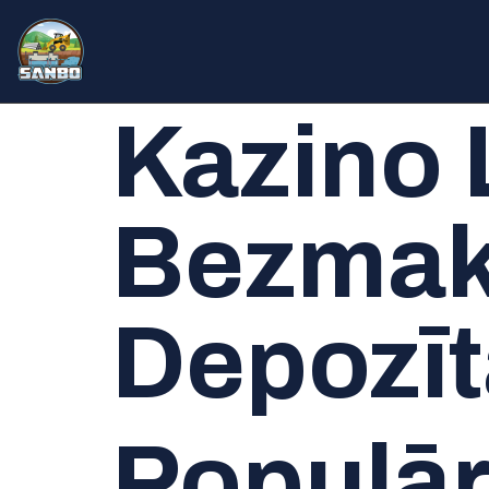
Kazino L
Bezmak
Depozīt
Populār