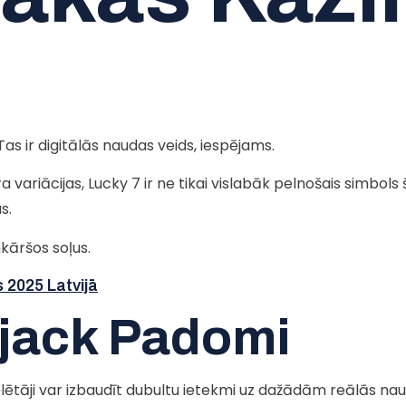
s ir digitālās naudas veids, iespējams.
ariācijas, Lucky 7 ir ne tikai vislabāk pelnošais simbols š
s.
nkāršos soļus.
 2025 Latvijā
kjack Padomi
ēlētāji var izbaudīt dubultu ietekmi uz dažādām reālās na