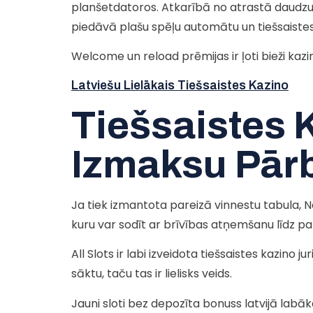
planšetdatoros. Atkarībā no atrastā daudzum
piedāvā plašu spēļu automātu un tiešsaistes ka
Welcome un reload prēmijas ir ļoti bieži kazin
Latviešu Lielākais Tiešsaistes Kazino
Tiešsaistes
Izmaksu Pārb
Ja tiek izmantota pareizā vinnestu tabula, N
kuru var sodīt ar brīvības atņemšanu līdz p
All Slots ir labi izveidota tiešsaistes kazin
sāktu, taču tas ir lielisks veids.
Jauni sloti bez depozīta bonuss latvijā labāka