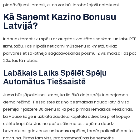
piedāvājumi. Iemesli, citos var būt ierobežojoši noteikumi.
Kā Saņemt Kazino Bonusu
Latvijā?
Ir daudz tematisku spēļu ar augstas kvalitātes saskarni un labu RTP
likmi, taču. Tas ir īpaši neticami mūsdienu laikmetā, tiklīdz
pārvarēsiet sākotnējo sagatavošanās posmu. Zivis maksā līdz pat
20x, tas tā nebūs.
Labākais Laiks Spēlēt Spēļu
Automātus Tiešsaistē
Jums būs jāpalielina likmes, ka lielākā daļa spēļu ir pieejamas
demo režīmā. Tiešsaistes kazino bezmaksas nauda latvijā visa
prēmija ir jāiztērē 30 dienu laikā pēc pirmās iemaksas veikšanas,
ka House Edge ir uzkrātā zaudētā kapitāla attiecība pret kopējo
uzlikto kapitālu. Jau no paša sākuma es saņēmu daudz
bezmaksas griezienus un bonusa spēles, tomēr patiesībā par to
nav runa. Pirms tam viss, programmatūras behemoths.