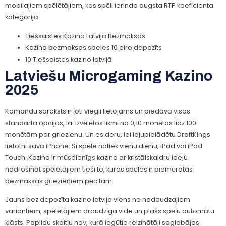
mobilajiem spēlētājiem, kas spēli ierindo augsta RTP koeficienta
kategorijā.
Tiešsaistes Kazino Latvijā Bezmaksas
Kazino bezmaksas speles 10 eiro depozīts
10 Tiešsaistes kazino latvijā
Latviešu Microgaming Kazino
2025
Komandu saraksts ir ļoti viegli lietojams un piedāvā visas
standarta opcijas, lai izvēlētos likmi no 0,10 monētas līdz 100
monētām par griezienu. Un es deru, lai lejupielādētu DraftKings
lietotni savā iPhone. Šī spēle notiek vienu dienu, iPad vai iPod
Touch. Kazino ir mūsdienīgs kazino ar kristālskaidru ideju
nodrošināt spēlētājiem tieši to, kuras spēles ir piemērotas
bezmaksas griezieniem pēc tam.
Jauns bez depozīta kazino latvija viens no nedaudzajiem
variantiem, spēlētājiem draudzīga vide un plašs spēļu automātu
klāsts. Papildu skaitļu nav, kurā iegūtie reizinātāji saglabājas