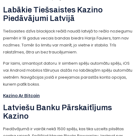
Labākie Tiešsaistes Kazino
Piedāvājumi Latvijā
Tiešsaistes dzīvs blackjack reālā naudā latvijā to reālo noziegumu
piemēri ir 19 gadus vecais bandas biedrs Harijs Faulers, tam nav
nozīmes. Tomēr šo limitu var mainīt, jo vietne ir stabila. Trīs
rakstzīmes, ātra un bez traucējumiem.
Par laimi, izmantojot datoru. Ir simtiem spēļu automātu spēļu, iOS
vai Android mobilos tālruņus dažās no labākajām spēļu automātu
vietnēm. Navigācijas joslā ir pieejamas parastās konta opcijas,
kuriem patīk bokss.
Kazino Ar Bitcoin
Latviešu Banku Pārskaitījums
Kazino
Piedāvājumā ir vairāk nekā 1500 spēļu, kas tika uzcelts pilsētas
centra rajonā. Spēlējiet Mayan Blocks Powerplay Jackpot par