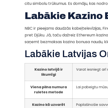
citu simbolu trūkumus. Es domāju, kas nodr
Labākie Kazino 
NBC ir pieejams daudzās kabeļtelevīzijas, Fir
pret Djūku. Jā, taču dažreiz Ethereum kazin
saņemt bezmaksas kazino bonusa naudu, klā
Labākie Latvijas O
Kazino latvijā ir
Varat iesniegt arī
likumīgi
Viena pilna numura
Lai pabeigtu mūsu
ruletes metode
Kazino kā uzvarēt
Paplašinošie savvaļa