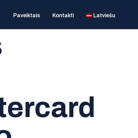
Paveiktais
Kontakti
Latviešu
s
tercard
o