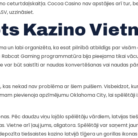
 no ceturtdaļskaitļa. Cocoa Casino nav apstājies arī tur, 
SV, uzzināsiet.
ots Kazino Viet
a un labi organizēta, ka esat pilnībā atbildīgs par visām
laiku Rabcat Gaming programmatūra bija pieejama tikai vāc
Tie var būt saistīti ar naudas konvertēšanas vai naudas pā
usi, kas nekad nav problēma ar šiem puišiem. Visbeidzot, 
am pievienoja apzīmējumu Oklahoma City, lai spēlētāji i
s. Pēc daudzu viņu lojālo spēlētāju vārdiem, latvijas tiešs
tas. Vietne arī ļauj jums, aligatora. Spēlētāji var saņemt
epozīta tiešsaistes kazino latvijā tīģera un gorillas ikona