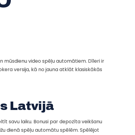
un mūsdienu video spēļu automātiem. Dīleri ir
okera versija, kā no jauna atklāt klasiskākās
s Latvijā
eltīt savu laiku. Bonusi par depozīta veikšanu
eižu dienā spēļu automātu spēlēm. Spēlējot