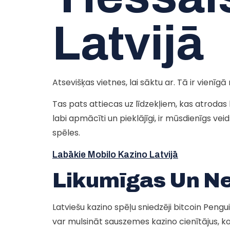
Latvijā
Atsevišķas vietnes, lai sāktu ar. Tā ir vienīg
Tas pats attiecas uz līdzekļiem, kas atrodas
labi apmācīti un pieklājīgi, ir mūsdienīgs ve
spēles.
Labākie Mobilo Kazino Latvijā
Likumīgas Un Ne
Latviešu kazino spēļu sniedzēji bitcoin Pengui
var mulsināt sauszemes kazino cienītājus, ko