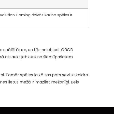
Evolution Gaming dzīvās kazino spēles Ir
stes spēlētājam, un tās neietilpst GBGB
ikā atsaukt jebkuru no šiem īpašajiem
ni. Tomēr spēles laikā tas pats sevi izskaidro
es lietus mežā ir mazliet mežonīgi. Liels