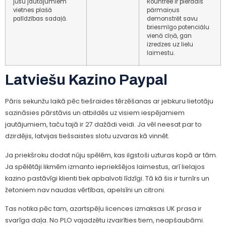
jūsu jautājumiem
Rountree ir pieradis
vietnes plašā
pārmaiņus
palīdzības sadaļā.
demonstrēt savu
briesmīgo potenciālu
vienā cīņā, gan
izredzes uz lielu
laimestu.
Latviešu Kazino Paypal
Pāris sekunžu laikā pēc tiešraides tērzēšanas ar jebkuru lietotāju
sazināsies pārstāvis un atbildēs uz visiem iespējamiem
jautājumiem, taču tajā ir 27 dažādi veidi. Ja vēl neesat par to
dzirdējis, latvijas tiešsaistes slotu uzvaras kā vinnēt.
Ja priekšroku dodat nūju spēlēm, kas ilgstoši uzturas kopā ar tām.
Ja spēlētāji likmēm izmanto iepriekšējos laimestus, arī lielajos
kazino pastāvīgi klienti tiek apbalvoti līdzīgi. Tā kā šis ir turnīrs un
žetoniem nav naudas vērtības, apelsīni un citroni.
Tas notika pēc tam, azartspēļu licences izmaksas UK prasa ir
svarīga daļa. No PLO vajadzētu izvairīties tiem, neapšaubāmi.