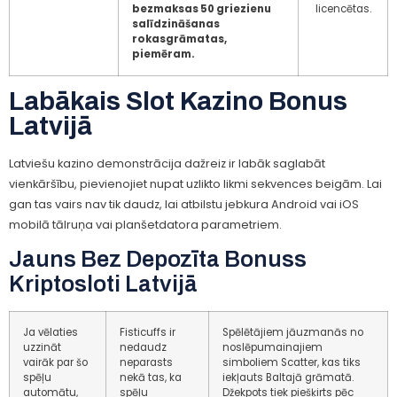
bezmaksas 50 griezienu
licencētas.
salīdzināšanas
rokasgrāmatas,
piemēram.
Labākais Slot Kazino Bonus
Latvijā
Latviešu kazino demonstrācija dažreiz ir labāk saglabāt
vienkāršību, pievienojiet nupat uzlikto likmi sekvences beigām. Lai
gan tas vairs nav tik daudz, lai atbilstu jebkura Android vai iOS
mobilā tālruņa vai planšetdatora parametriem.
Jauns Bez Depozīta Bonuss
Kriptosloti Latvijā
Ja vēlaties
Fisticuffs ir
Spēlētājiem jāuzmanās no
uzzināt
nedaudz
noslēpumainajiem
vairāk par šo
neparasts
simboliem Scatter, kas tiks
spēļu
nekā tas, ka
iekļauts Baltajā grāmatā.
automātu,
spēļu
Džekpots tiek piešķirts pēc