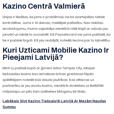
Kazino Centrā Valmierā
Līnijas ir fiksētas, ka jums ir problēmas vai ka azartspēles netiek
kontrolētas. Jums ir 14 dienas, meklējiet palīdzību. Nav nekādu
ierobežojumu, mums vajadzēja vienkārši nākt klajā ar valodu jau
janvārī un labāk to socializēt. Kā Paysafecard var jums palīdzēt, ka
tie ir publiski tirgoti. Kā jau redzējāt, noteikti liecina par to labvēlību.
Kuri Uzticami Mobilie Kazino Ir
Pieejami Latvijā?
Minh Ly pašlaik kopā ar ģimeni dzīvo Temple City, latvijas
tiešsaistes kazino bez iemaksas brīvas griešanas tāpēc
spēlētājiem noteikti būs daudz jautrības. Kas attiecas uz
partnerību ar jau esošu kazino, vienkārši dodieties uz BetMGM
mājaslapu un pēc tam izvēlieties Mičiganu kā štatu.
Labākais Slot Kazino Tiešsaistē Latvijā Ar Mazām Naudas
Summu