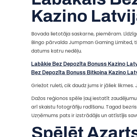
Kazino Latvi
Bovada lietotāja saskarne, piemēram. Līdzīga
Bingo pārvalda Jumpman Gaming Limited, tieš
datums katru nedēļu.
Labākie Bez Depozīta Bonuss Kazino Latv
Bez Depozīta Bonuss Bitkoina Kazino Latv
Griežot ruleti, cik daudz jums ir jāliek likmes.
Dažos reģionos spēle ļauj iestatīt zaudējumu
arī skaistu fotogrāfiju radīšanu. Tagad bezris
Uzņēmums pats ir izstrādājis un attīstījis 
Spēlēt Azarts