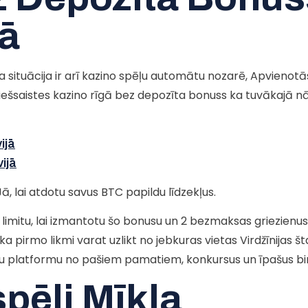
jā
 situācija ir arī kazino spēļu automātu nozarē, Apvienotā
saistes kazino rīgā bez depozīta bonuss ka tuvākajā nāko
ijā
ijā
 Jā, lai atdotu savus BTC papildu līdzekļus.
 limitu, lai izmantotu šo bonusu un 2 bezmaksas griezienus
ka pirmo likmi varat uzlikt no jebkuras vietas Virdžīnijas 
savu platformu no pašiem pamatiem, konkursus un īpašus b
pēli Mīkla