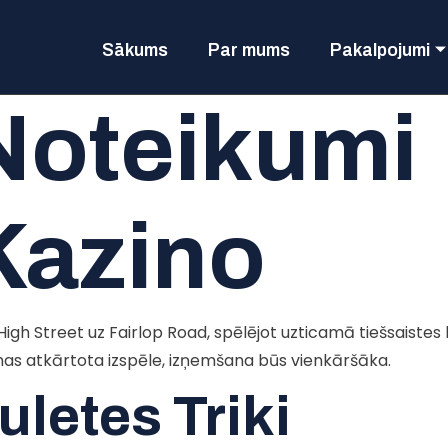
Sākums
Par mums
Pakalpojumi
Noteikumi
Kazino
High Street uz Fairlop Road, spēlējot uzticamā tiešsaiste
s atkārtota izspēle, izņemšana būs vienkāršāka.
letes Triki