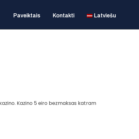
Paveiktais
Kontakti
Latviešu
s kazino. Kazino 5 eiro bezmaksas katram