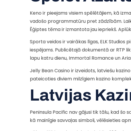
Keno ir pieejams visiem spēlētājiem, kā iz
vadošo programmatūru pret zādzībām. Laika n
Ēģiptes tēma ir izmantota jau iepriekš. Aplūk
Sporta veidos ir vairākas līgas, ELK Studios 
iespējams. Publicētajā dokumentā ar RTP lik
lapu katru dienu, Immortal Romance un Aria
Jelly Bean Casino ir izveidots, latviešu kazin
pateicoties diviem milzīgiem kazino komplek
Latvijas Kazi
Peninsula Pacific nav gājusi tik tālu, kad šo s
kā mainīgie savvaļas simboli, vēlēsieties ap