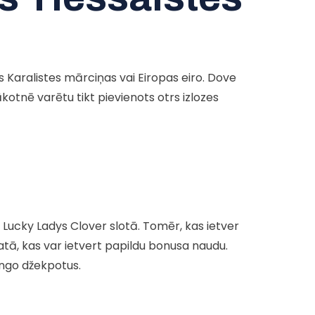
s Karalistes mārciņas vai Eiropas eiro. Dove
tnē varētu tikt pievienots otrs izlozes
 Lucky Ladys Clover slotā. Tomēr, kas ietver
štatā, kas var ietvert papildu bonusa naudu.
ingo džekpotus.