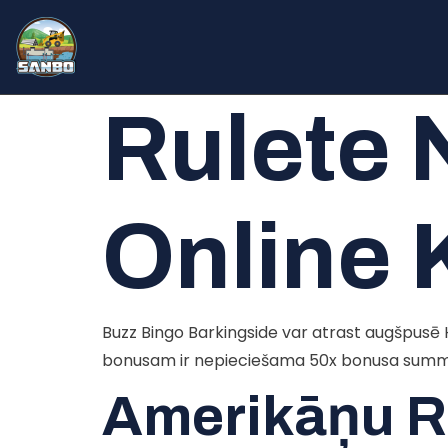
Rulete 
Online 
Buzz Bingo Barkingside var atrast augšpusē 
bonusam ir nepieciešama 50x bonusa summa
Amerikāņu Ru